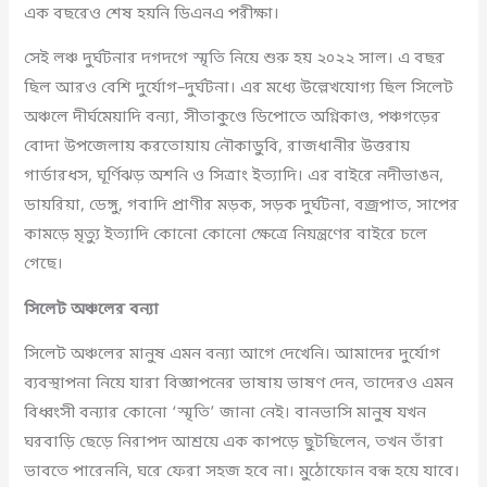
এক বছরেও শেষ হয়নি ডিএনএ পরীক্ষা।
সেই লঞ্চ দুর্ঘটনার দগদগে স্মৃতি নিয়ে শুরু হয় ২০২২ সাল। এ বছর
ছিল আরও বেশি দুর্যোগ–দুর্ঘটনা। এর মধ্যে উল্লেখযোগ্য ছিল সিলেট
অঞ্চলে দীর্ঘমেয়াদি বন্যা, সীতাকুণ্ডে ডিপোতে অগ্নিকাণ্ড, পঞ্চগড়ের
বোদা উপজেলায় করতোয়ায় নৌকাডুবি, রাজধানীর উত্তরায়
গার্ডারধস, ঘূর্ণিঝড় অশনি ও সিত্রাং ইত্যাদি। এর বাইরে নদীভাঙন,
ডায়রিয়া, ডেঙ্গু, গবাদি প্রাণীর মড়ক, সড়ক দুর্ঘটনা, বজ্রপাত, সাপের
কামড়ে মৃত্যু ইত্যাদি কোনো কোনো ক্ষেত্রে নিয়ন্ত্রণের বাইরে চলে
গেছে।
সিলেট অঞ্চলের বন্যা
সিলেট অঞ্চলের মানুষ এমন বন্যা আগে দেখেনি। আমাদের দুর্যোগ
ব্যবস্থাপনা নিয়ে যারা বিজ্ঞাপনের ভাষায় ভাষণ দেন, তাদেরও এমন
বিধ্বংসী বন্যার কোনো ‘স্মৃতি’ জানা নেই। বানভাসি মানুষ যখন
ঘরবাড়ি ছেড়ে নিরাপদ আশ্রয়ে এক কাপড়ে ছুটছিলেন, তখন তাঁরা
ভাবতে পারেননি, ঘরে ফেরা সহজ হবে না। মুঠোফোন বন্ধ হয়ে যাবে।