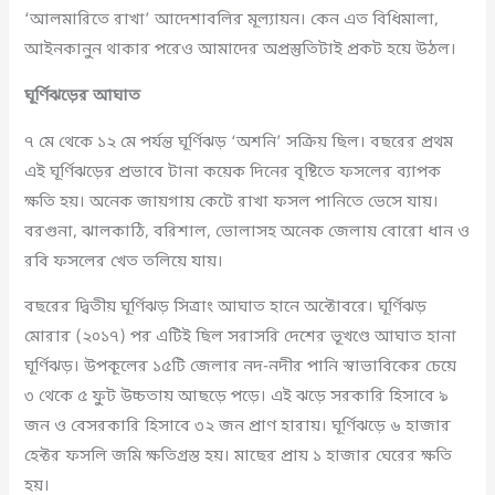
‘আলমারিতে রাখা’ আদেশাবলির মূল্যায়ন। কেন এত বিধিমালা,
আইনকানুন থাকার পরেও আমাদের অপ্রস্তুতিটাই প্রকট হয়ে উঠল।
ঘূর্ণিঝড়ের আঘাত
৭ মে থেকে ১২ মে পর্যন্ত ঘূর্ণিঝড় ‘অশনি’ সক্রিয় ছিল। বছরের প্রথম
এই ঘূর্ণিঝড়ের প্রভাবে টানা কয়েক দিনের বৃষ্টিতে ফসলের ব্যাপক
ক্ষতি হয়। অনেক জায়গায় কেটে রাখা ফসল পানিতে ভেসে যায়।
বরগুনা, ঝালকাঠি, বরিশাল, ভোলাসহ অনেক জেলায় বোরো ধান ও
রবি ফসলের খেত তলিয়ে যায়।
বছরের দ্বিতীয় ঘূর্ণিঝড় সিত্রাং আঘাত হানে অক্টোবরে। ঘূর্ণিঝড়
মোরার (২০১৭) পর এটিই ছিল সরাসরি দেশের ভূখণ্ডে আঘাত হানা
ঘূর্ণিঝড়। উপকূলের ১৫টি জেলার নদ-নদীর পানি স্বাভাবিকের চেয়ে
৩ থেকে ৫ ফুট উচ্চতায় আছড়ে পড়ে। এই ঝড়ে সরকারি হিসাবে ৯
জন ও বেসরকারি হিসাবে ৩২ জন প্রাণ হারায়। ঘূর্ণিঝড়ে ৬ হাজার
হেক্টর ফসলি জমি ক্ষতিগ্রস্ত হয়। মাছের প্রায় ১ হাজার ঘেরের ক্ষতি
হয়।