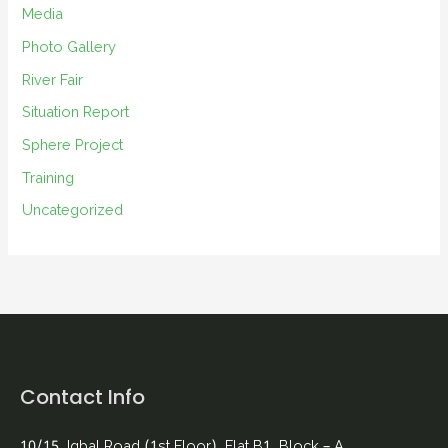
Media
Photo Gallery
River Fair
Situation Report
Sphere Project
Training
Uncategorized
Contact Info
10/15, Iqbal Road (1st Floor), Flat B1, Block – A,