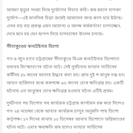
আমরা মৃত্যুর সংখ্যা দিয়ে দুর্যোগের বিচার করি। কম মরলে হালকা
দুর্যোগ—এই মানসিক চিন্তা ক্রমেই আমাদের জন্য কাল হয়ে উঠছে।
এসব বড় বড় প্রকল্প এমন অযোগ্য ও অদক্ষ কর্মকর্তারা চালাচ্ছেন,
দেখে মনে হয় যেন ছাগল দিয়ে হালচাষের উৎসব চলছে।
সীতাকুণ্ডের কনটেইনার ডিপো
গত ৪ জুন রাতে চট্টগ্রামের সীতাকুণ্ডে বিএম কনটেইনার ডিপোতে
ভয়াবহ বিস্ফোরণের ঘটনা ঘটে। সেই দুর্ঘটনায় ফায়ার সার্ভিসের
কর্মীসহ ৫১ জনের মরদেহ উদ্ধার করা হয়। প্রায় দুই শ মানুষ দগ্ধ হন।
আহত ব্যক্তিদের মধ্যে কমপক্ষে ৬৩ জনের চোখ ক্ষতিগ্রস্ত হয়। একটি
ঘটনায় এত মানুষের চোখ ক্ষতিগ্রস্ত হওয়ার ঘটনা এটিই প্রথম।
দুর্ঘটনার পর ডিপোর সব কার্যক্রম চট্টগ্রাম কাস্টমস বন্ধ করে দিলেও
গত ২৪ নভেম্বর থেকে আবার কার্যক্রম চালুর অনুমতি পায় ডিপো
কর্তৃপক্ষ। ১৭ দিনের মাথায় ১৩ ডিসেম্বর আবার ডিপোতে অগ্নিকাণ্ডের
ঘটনা ঘটে। এবার ক্ষয়ক্ষতি কম হলেও ফায়ার সার্ভিসের