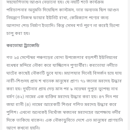
সহযোগিতায় আগুন নেভানো হয়। যে নয়টি শর্তে কার্যক্রম
পরিচালনার অনুমতি দিয়েছিল কাস্টমস, তার অন্যতম ছিল আগুন
নিয়ন্ত্রণে নিজস্ব ফায়ার ইউনিট রাখা, কেমিক্যাল পণ্যের জন্য
আলাদা শেড নির্মাণ ইত্যাদি। কিন্তু সেসব শর্ত পূরণ না করেই ডিপো
চালু করা হয়।
করতোয়া ট্র্যাজেডি
গত ২৫ সেপ্টেম্বর পঞ্চগড়ের বোদা উপজেলার বড়শশী ইউনিয়নের
বধেশ্বর মন্দিরে নৌকা করে যাচ্ছিলেন পুণ্যার্থীরা। করতোয়া নদীতে
ঘাটের কাছেই নৌকাটি ডুবে যায়। মহালয়ার দিনেই বিসর্জন হয়ে যায়
নারী–শিশুসহ প্রায় শ খানেক মানুষের প্রাণ। ৭১ জনের মরদেহ উদ্ধার
করা হয়। দুর্ঘটনার প্রায় দেড় মাস পর ৯ নভেম্বর দুপুরে ভূপেন্দ্র নাথ
বর্মণ (৪২) নামের এক ব্যক্তির মরদেহ উদ্ধার করা হয়। ৪৭ দিন পর
জয়া রানী (৪) নামের আরেকটি শিশুর গলিত মরদেহ উদ্ধার করে
পুলিশ। এখনো অনেকেই নিখোঁজ স্বজনের মরদেহের অপেক্ষায় নদীর
দিকে তাকিয়ে থাকেন। এক নৌকাডুবিতে দেশে এত মানুষের প্রাণহানি
আগে কখনো হয়নি।