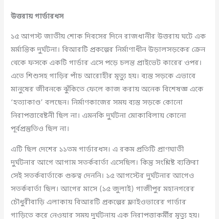
উত্তরায় গার্ডারধস
১৫ আগস্ট জাতীয় শোক দিবসের দিনে রাজধানীর উত্তরায় ঘটে এক
মর্মান্তিক দুর্ঘটনা। বিআরটি প্রকল্পের নির্মাণাধীন উড়ালসড়কের ক্রেন
থেকে ফসকে একটি গার্ডার এসে পড়ে চলন্ত প্রাইভেট কারের ওপর।
এতে শিশুসহ গাড়ির পাঁচ আরোহীর মৃত্যু হয়। ব্যস্ত সড়কে এভাবে
মানুষের জীবনকে ঝুঁকিতে ফেলে কাজ করায় অনেক বিশেষজ্ঞ একে
‘হত্যাকাণ্ড’ বলছেন। নির্মাণকাজের সময় ব্যস্ত সড়কে কোনো
নিরাপত্তাবেষ্টনী ছিল না। এমনকি দুর্ঘটনা মোকাবিলায় কোনো
পূর্বপ্রস্তুতিও ছিল না।
এটি ছিল দেশের ১১তম গার্ডারধস। এ রকম প্রতিটি প্রাণঘাতী
দুর্ঘটনার আগে আগাম সতর্কবার্তা এসেছিল। কিন্তু সংশ্লিষ্ট ব্যক্তিরা
সেই সতর্কবার্তাকে গুরুত্ব দেননি। ১৫ আগস্টের দুর্ঘটনার আগেও
সতর্কবার্তা ছিল। আগের মাসে (১৫ জুলাই) গাজীপুর মহানগরের
চৌধুরীবাড়ি এলাকায় বিআরটি প্রকল্পের ফ্লাইওভারের গার্ডার
গাড়িতে করে নেওয়ার সময় দুর্ঘটনায় এক নিরাপত্তাকর্মীর মৃত্যু হয়।