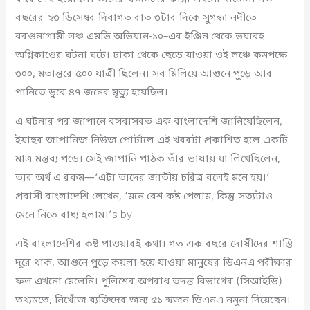
বছরের ২৩ ডিসেম্বর দিবাগত রাত ৩টার দিকে সুগন্ধা নদীতে
বরগুনাগামী লঞ্চ এমভি অভিযান-১০–এর ইঞ্জিন থেকে ভয়াবহ
অগ্নিকাণ্ডের ঘটনা ঘটে। ঢাকা থেকে ছেড়ে যাওয়া ওই লঞ্চে কমপক্ষে
৩০০, মতান্তরে ৫০০ যাত্রী ছিলেন। সব মিলিয়ে আগুনে পুড়ে আর
পানিতে ডুবে ৪৭ জনের মৃত্যু হয়েছিল।
এ ঘটনার পর জাপানে বসবাসরত এক বাংলাদেশি জানিয়েছিলেন,
ইয়াহুর জাপানিজ নিউজ পোর্টালে এই খবরটা প্রকাশিত হলে একটি
মাত্র মন্তব্য পড়ে। সেই জাপানি পাঠক তাঁর ভাষায় যা লিখেছিলেন,
তার অর্থ এ রকম—‘এটা তাদের জাতীয় চরিত্র বলেই মনে হয়।’
প্রবাসী বাংলাদেশি লেখেন, ‘মনে বেশ কষ্ট পেলাম, কিন্তু সত্যটাও
মেনে নিতে বাধ্য হলাম।’s by
এই বাংলাদেশির কষ্ট পাওয়ারই কথা। গত এক বছরে দোষীদের শাস্তি
দূরে থাক, আগুনে পুড়ে কয়লা হয়ে যাওয়া মানুষের ডিএনএ পরীক্ষার
ফল এখনো মেলেনি। পুলিশের অপরাধ তদন্ত বিভাগের (সিআইডি)
তথ্যমতে, নিখোঁজ ব্যক্তিদের জন্য ৫১ স্বজন ডিএনএ নমুনা দিয়েছেন।