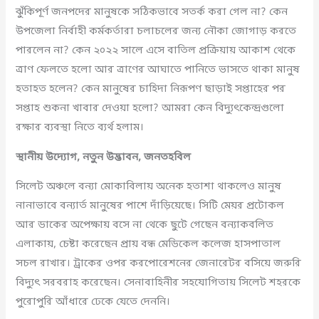
ঝুঁকিপূর্ণ জনপদের মানুষকে সঠিকভাবে সতর্ক করা গেল না? কেন
উপজেলা নির্বাহী কর্মকর্তারা চলাচলের জন্য নৌকা জোগাড় করতে
পারলেন না? কেন ২০২২ সালে এসে বাতিল প্রক্রিয়ায় আকাশ থেকে
ত্রাণ ফেলতে হলো আর ত্রাণের আঘাতে পানিতে ভাসতে থাকা মানুষ
হতাহত হলেন? কেন মানুষের চাহিদা নিরূপণ ছাড়াই সপ্তাহের পর
সপ্তাহ শুকনা খাবার দেওয়া হলো? আমরা কেন বিদ্যুৎকেন্দ্রগুলো
রক্ষার ব্যবস্থা নিতে ব্যর্থ হলাম।
স্থানীয় উদ্যোগ, নতুন উদ্ভাবন, জনতহবিল
সিলেট অঞ্চলে বন্যা মোকাবিলায় অনেক হতাশা থাকলেও মানুষ
নানাভাবে বন্যার্ত মানুষের পাশে দাঁড়িয়েছে। সিটি মেয়র প্রটোকল
আর ডাকের অপেক্ষায় বসে না থেকে ছুটে গেছেন বন্যাকবলিত
এলাকায়, চেষ্টা করেছেন প্রায় বন্ধ মেডিকেল কলেজ হাসপাতাল
সচল রাখার। ট্রাকের ওপর করপোরেশনের জেনারেটর বসিয়ে জরুরি
বিদ্যুৎ সরবরাহ করেছেন। সেনাবাহিনীর সহযোগিতায় সিলেট শহরকে
পুরোপুরি আঁধারে ঢেকে যেতে দেননি।