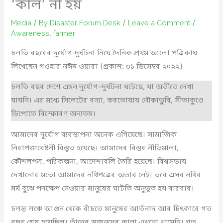
‘কাল’ না হয়
Media
/ By
Disaster Forum Desk
/
Leave a Comment
/
Awareness
,
farmer
চলতি বছরের দুর্যোগ-দুর্ঘটনা নিয়ে দৈনিক প্রথম আলো পত্রিকায়
লিখেছেন গওহার নঈম ওয়ারা (প্রকাশ: ৩১ ডিসেম্বর ২০২২)
চলতি বছর দেশে এমন দুর্যোগ–দুর্ঘটনা ঘটেছে, যা অতীতে দেখা
যায়নি। এর মধ্যে সিলেটের বন্যা, করতোয়ায় নৌকাডুবি, সীতাকুণ্ডে
ডিপোতে বিস্ফোরণ অন্যতম।
আমাদের দুর্যোগ ব্যবস্থাপনা অনেক এগিয়েছে। সামাজিক
নিরাপত্তাবেষ্টনী বিস্তৃত হয়েছে। আমাদের বিস্তর নীতিমালা,
কৌশলপত্র, পরিকল্পনা, আদেশাবলি তৈরি হয়েছে। বিশ্বসভায়
দেখানোর মতো আমাদের নথিপত্রের অভাব নেই। তবে এসব নথির
মর্ম বুঝে পদক্ষেপ নেওয়ার মানুষের ঘাটতি অনুভূত হয় বারবার।
চলন্ত লঞ্চে আগুন থেকে বাঁচতে মানুষের আর্তনাদ আর চিৎকারে গত
বছর শেষ হয়েছিল। তাঁদের স্বজনদের কান্না এখনো থামেনি। গত