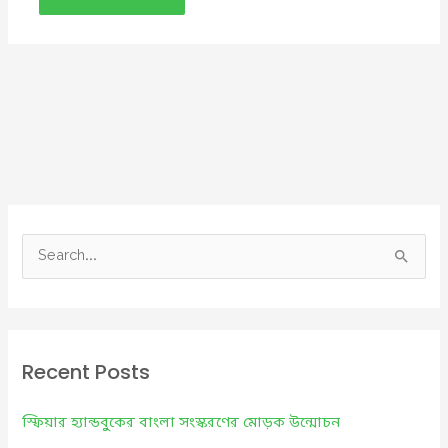
S
e
a
r
c
Recent Posts
h
f
স্ফিয়ার হ্যান্ডবুকের বাংলা সংস্করণের মোড়ক উন্মোচন