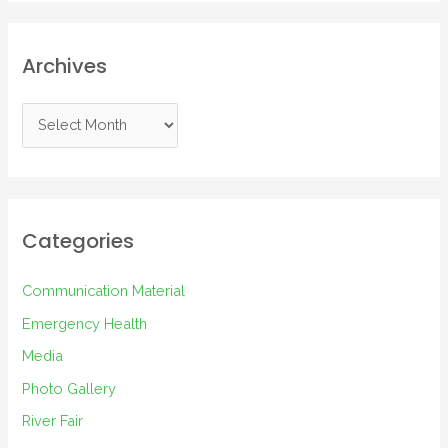
Archives
A
r
c
h
i
Categories
v
e
Communication Material
s
Emergency Health
Media
Photo Gallery
River Fair