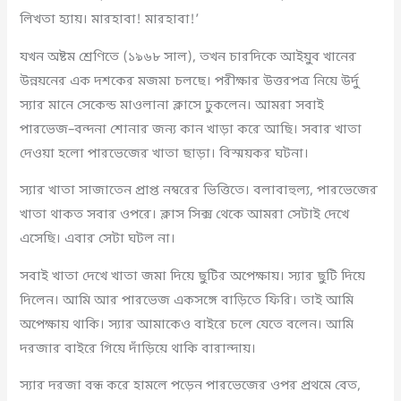
লিখতা হ্যায়। মারহাবা! মারহাবা!’
যখন অষ্টম শ্রেণিতে (১৯৬৮ সাল), তখন চারদিকে আইয়ুব খানের
উন্নয়নের এক দশকের মজমা চলছে। পরীক্ষার উত্তরপত্র নিয়ে উর্দু
স্যার মানে সেকেন্ড মাওলানা ক্লাসে ঢুকলেন। আমরা সবাই
পারভেজ–বন্দনা শোনার জন্য কান খাড়া করে আছি। সবার খাতা
দেওয়া হলো পারভেজের খাতা ছাড়া। বিস্ময়কর ঘটনা।
স্যার খাতা সাজাতেন প্রাপ্ত নম্বরের ভিত্তিতে। বলাবাহুল্য, পারভেজের
খাতা থাকত সবার ওপরে। ক্লাস সিক্স থেকে আমরা সেটাই দেখে
এসেছি। এবার সেটা ঘটল না।
সবাই খাতা দেখে খাতা জমা দিয়ে ছুটির অপেক্ষায়। স্যার ছুটি দিয়ে
দিলেন। আমি আর পারভেজ একসঙ্গে বাড়িতে ফিরি। তাই আমি
অপেক্ষায় থাকি। স্যার আমাকেও বাইরে চলে যেতে বলেন। আমি
দরজার বাইরে গিয়ে দাঁড়িয়ে থাকি বারান্দায়।
স্যার দরজা বন্ধ করে হামলে পড়েন পারভেজের ওপর প্রথমে বেত,