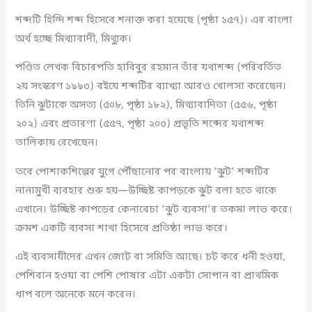
শব্দটি হিন্দি শব্দ হিসেবে শনাক্ত করা হয়েছে (পৃষ্ঠা ১৫৭)। এর বাংলা
অর্থ হচ্ছে মিথ্যাবাদী, মিথ্যুক।
পণ্ডিত লেখক বিচারপতি হাবিবুর রহমান তাঁর যথাশব্দ (পরিবর্তিত
২য় সংস্করণ ১৯৯৩) বইয়ে শব্দটির ব্যাখ্যা আরও খোলসা করেছেন।
তিনি ঝুটাকে অসত্য (৫০৮, পৃষ্ঠা ১৮২), মিথ্যাবাদিতা (৫৫৬, পৃষ্ঠা
২০২) এবং প্রতারণা (৫৫৭, পৃষ্ঠা ২০৩) প্রভৃতি শব্দের যথাশব্দ
তালিকায় রেখেছেন।
তবে পোশাকশিল্পের যুগে পৌঁছানোর পর বাংলায় ‘ঝুট’ শব্দটির
নানামুখী ব্যবহার শুরু হয়—উচ্ছিষ্ট কাপড়কে ঝুট বলা হতে থাকে
এখানে। উচ্ছিষ্ট কাপড়ের কেনাবেচা ‘ঝুট ব্যবসা’র তকমা লাভ করে।
ক্রমশ একটি ব্যবসা শাখা হিসেবে প্রতিষ্ঠা লাভ করে।
এই ব্যবসায়ীদের এখন জোট বা সমিতি আছে। চট করে ধনী হওয়া,
পেশিবান হওয়া বা পেশি পোষার এটা একটা সোপান বা প্রাথমিক
ধাপ বলে অনেকে মনে করেন।