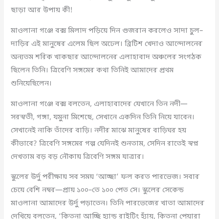
ছাড়া আর উপায় কী!
মাওলানা গঞ্জে বক্স মিলাদ পড়িয়ে দিন গুজরান করলেও সাদা চুল–
দাড়ির এই মানুষের এলেম ছিল অঢেল। ব্রিটিশ খেদাও আন্দোলনের
অন্যতম শরিক খাকছার আন্দোলনের এলাহাবাদ অঞ্চলের সংগঠক
ছিলেন তিনি। ত্রিবেণি সঙ্গমের কথা তিনিই আমাদের প্রথম
শুনিয়েছিলেন।
মাওলানা গঞ্জে বক্স বলতেন, এলাহাবাদের যেখানে তিন নদী—
সরস্বতী, গঙ্গা, যমুনা মিশেছে, সেখানে একদিন তিনি নিয়ে যাবেন।
সেখানেই নাকি তাঁদের বাড়ি। নদীর মাঝে মানুষের বাড়িঘর হয়
কীভাবে? ত্রিবেণি সঙ্গমের গল্প যেদিনই শুনতাম, সেদিন রাতেই স্বপ্ন
দেখতাম বড় বড় নৌকায় ত্রিবেণি সঙ্গম যাত্রার।
স্কুলের উর্দু পরীক্ষায় সব সময় ‘আচ্ছা’ ফল করত পারভেজ। সবার
চেয়ে বেশি নম্বর—প্রায় ১০০–তে ১০০ পেত সে। স্কুলের সেকেন্ড
মাওলানা আমাদের উর্দু পড়াতেন। তিনি পারভেজের খাতা আমাদের
দেখিয়ে বলতেন, ‘কিতনা আচ্ছি হ্যান্ড রাইটিং হ্যাঁয়, কিতনা পেয়ারা