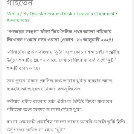
গাইতেন
Media
/ By
Disaster Forum Desk
/
Leave a Comment
/
Awareness
‘
গণতন্ত্রের লাঞ্ছনা
‘
ঘটনা নিয়ে দৈনিক প্রথম আলো পত্রিকায়
লিখেছেন গওহার নঈম ওয়ারা (প্রকাশ: ১৮ জানুয়ারি ২০২৪)
নদীয়াঘেঁষা প্রমিত বাংলায় ‘ঝুটা’ বলে কোনো শব্দ নেই। লক্ষ্ণৌয়ি
উর্দুতে শব্দটির প্রচলন আছে, সেখানে মিথ্যা বা ব্যর্থ অর্থে ‘ঝুটা’
শব্দটি ব্যবহৃত হয়।
তবে পুরান ঢাকার প্রচলিত কথ্য ভাষায় ঝুটার ব্যবহার আছে।
ব্যবহার আছে বৃহত্তর ঢাকার কথ্যবুলিতেও।
নদীয়ার প্রমিত বাংলায় যেটা এঁটো বা উচ্ছিষ্ট কিংবা খাবারের
পরিত্যক্ত অংশ ঢাকার বাংলায় সেটাই ঝুটা।
বাংলা একাডেমি প্রকাশিত ‘বাংলা ভাষায় আরবি ফারসি তুর্কি হিন্দি
উর্দু শব্দের অভিধান’ বইয়ে ‘ঝুটা’