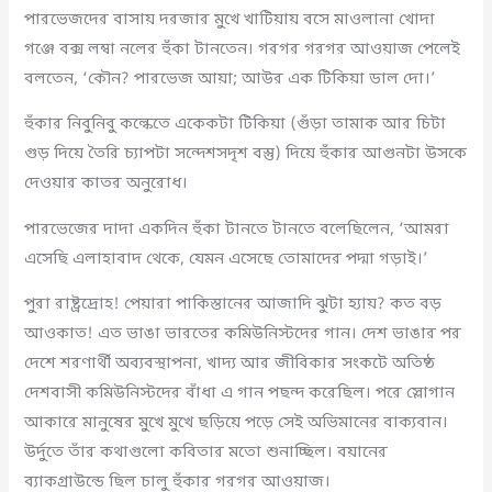
পারভেজদের বাসায় দরজার মুখে খাটিয়ায় বসে মাওলানা খোদা
গঞ্জে বক্স লম্বা নলের হুঁকা টানতেন। গরগর গরগর আওয়াজ পেলেই
বলতেন, ‘কৌন? পারভেজ আয়া; আউর এক টিকিয়া ডাল দো।’
হুঁকার নিবুনিবু কল্কেতে একেকটা টিকিয়া (গুঁড়া তামাক আর চিটা
গুড় দিয়ে তৈরি চ্যাপটা সন্দেশসদৃশ বস্তু) দিয়ে হুঁকার আগুনটা উসকে
দেওয়ার কাতর অনুরোধ।
পারভেজের দাদা একদিন হুঁকা টানতে টানতে বলেছিলেন, ‘আমরা
এসেছি এলাহাবাদ থেকে, যেমন এসেছে তোমাদের পদ্মা গড়াই।’
পুরা রাষ্ট্রদ্রোহ! পেয়ারা পাকিস্তানের আজাদি ঝুটা হ্যায়? কত বড়
আওকাত! এত ভাঙা ভারতের কমিউনিস্টদের গান। দেশ ভাঙার পর
দেশে শরণার্থী অব্যবস্থাপনা, খাদ্য আর জীবিকার সংকটে অতিষ্ঠ
দেশবাসী কমিউনিস্টদের বাঁধা এ গান পছন্দ করেছিল। পরে স্লোগান
আকারে মানুষের মুখে মুখে ছড়িয়ে পড়ে সেই অভিমানের বাক্যবান।
উর্দুতে তাঁর কথাগুলো কবিতার মতো শুনাচ্ছিল। বয়ানের
ব্যাকগ্রাউন্ডে ছিল চালু হুঁকার গরগর আওয়াজ।