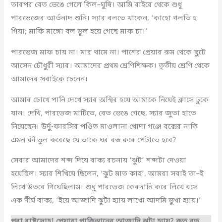
তারপর বেত ভেঙে গেলে কিল–ঘুষি। আমি বাইরে থেকে শুধু
পারভেজের আর্তনাদ শুনি। স্যার বলতে থাকেন, ‘কাহো গলতি হ
গিয়া; মাফি মাঙ্গো বল ভুল হয়ে গেছে মাফ চা।’
পারভেজ মাফ চায় না। মার থামে না। পাশের প্রেয়ার রুম থেকে ছুটে
আসেন চৌধুরী স্যার। আমাদের প্রথম শ্রেণিশিক্ষক। তৃতীয় শ্রেণি থেকে
আমাদের সবাইকে চেনেন।
আমার চোখে পানি দেখে স্যার অস্থির হয়ে আমাকে নিয়েই ক্লাসে ঢুকে
যান। দেখি, পারভেজ মাটিতে, বেত ভেঙে গেছে, স্যার জুতা হাতে
নিয়েছেন। উর্দু-ফারসির পণ্ডিত মাওলানা খোদা গঞ্জে বক্সের নাতি
এমন কী ভুল করেছে যে তাকে ঘর বন্ধ করে পেটাতে হবে?
সেবার আমাদের শব্দ দিয়ে বাক্য রচনায় ‘ঝুট’ শব্দটা দেওয়া
হয়েছিল। স্যার শিখিয়ে ছিলেন, ‘ঝুট মাত কাহ’, আমরা সবাই তা–ই
লিখে উতরে গিয়েছিলাম। শুধু পারভেজ কেরদানি করে লিখে বসে
এক দীর্ঘ বাক্য, ‘ইয়ে আজাদি ঝুটা হ্যায় লাখো আদমি ভুখা হ্যায়।’
পুরা রাষ্ট্রদ্রোহ! পেয়ারা পাকিস্তানের আজাদি ঝুটা হ্যায়? কত বড়