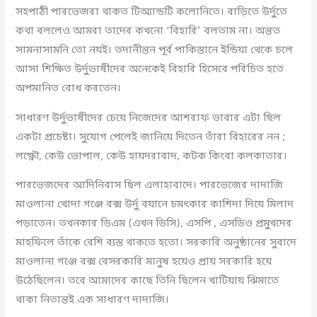
সহপাঠী পারভেজরা থাকত টিঅ্যান্ডটি কলোনিতে। বাড়িতে উর্দুতে
কথা বললেও আমরা তাদের কখনো ‘বিহারি’ বলতাম না। অন্তত
সামনাসামনি তো নয়ই। তদানীন্তন পূর্ব পাকিস্তানে ইন্ডিয়া থেকে চলে
আসা শিক্ষিত উর্দুভাষীদের অনেকেই বিহারি হিসেবে পরিচিত হতে
অপমানিত বোধ করতেন।
সাধারণ উর্দুভাষীদের চেয়ে নিজেদের আশরাফ ভাবার এটা ছিল
একটা প্রচেষ্টা। সুযোগ পেলেই জানিয়ে দিতেন তাঁরা বিহারের নন ;
লক্ষ্ণৌ, কেউ ভোপাল, কেউ হায়দরাবাদ, কটক কিংবা কলকাতার।
পারভেজদের আদিনিবাস ছিল এলাহাবাদে। পারভেজের দাদাজি
মাওলানা খোদা গঞ্জে বক্স উর্দু বয়ানে চমৎকার কাশিদা দিয়ে মিলাদ
পড়াতেন। তখনকার ডিএম (এখন ডিসি), এসপি , এসডিও প্রমুখদের
মাহফিলে তাঁকে বেশি ব্যস্ত থাকতে হতো। সরকারি অনুষ্ঠানের সুবাদে
মাওলানা গঞ্জে বক্স বেসরকারি মানুষ হয়েও প্রায় সরকারি হয়ে
উঠেছিলেন। তবে আমাদের কাছে তিনি ছিলেন খাটিয়ায় ঝিমাতে
থাকা নিতান্তই এক সাধারণ দাদাজি।