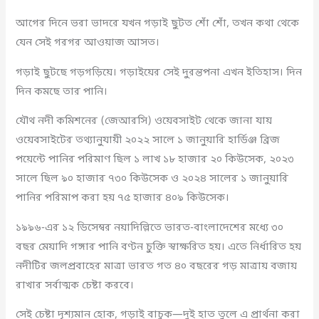
আগের দিনে ভরা ভাদরে যখন গড়াই ছুটত শোঁ শোঁ, তখন কথা থেকে
যেন সেই গরগর আওয়াজ আসত।
গড়াই ছুটছে গড়গড়িয়ে। গড়াইয়ের সেই দুরন্তপনা এখন ইতিহাস। দিন
দিন কমছে তার পানি।
যৌথ নদী কমিশনের (জেআরসি) ওয়েবসাইট থেকে জানা যায়
ওয়েবসাইটের তথ্যানুযায়ী ২০২২ সালে ১ জানুয়ারি হার্ডিঞ্জ ব্রিজ
পয়েন্টে পানির পরিমাণ ছিল ১ লাখ ১৮ হাজার ২০ কিউসেক, ২০২৩
সালে ছিল ৯০ হাজার ৭৩০ কিউসেক ও ২০২৪ সালের ১ জানুয়ারি
পানির পরিমাপ করা হয় ৭৫ হাজার ৪০৯ কিউসেক।
১৯৯৬-এর ১২ ডিসেম্বর নয়াদিল্লিতে ভারত-বাংলাদেশের মধ্যে ৩০
বছর মেয়াদি গঙ্গার পানি বণ্টন চুক্তি স্বাক্ষরিত হয়। এতে নির্ধারিত হয়
নদীটির জলপ্রবাহের মাত্রা ভারত গত ৪০ বছরের গড় মাত্রায় বজায়
রাখার সর্বাত্মক চেষ্টা করবে।
সেই চেষ্টা দৃশ্যমান হোক, গড়াই বাচুক—দুই হাত তুলে এ প্রার্থনা করা