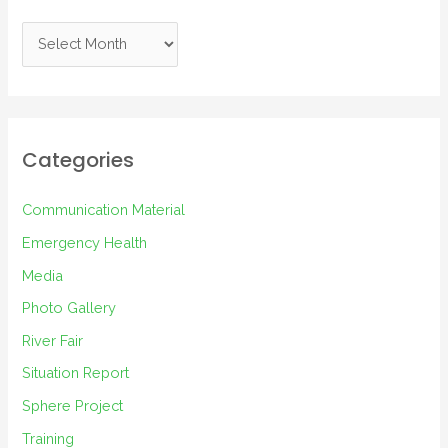
A
r
c
h
i
Categories
v
e
Communication Material
s
Emergency Health
Media
Photo Gallery
River Fair
Situation Report
Sphere Project
Training