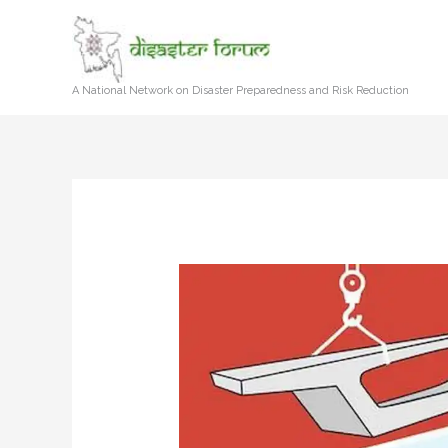
Skip
to
content
A National Network on Disaster Preparedness and Risk Reduction