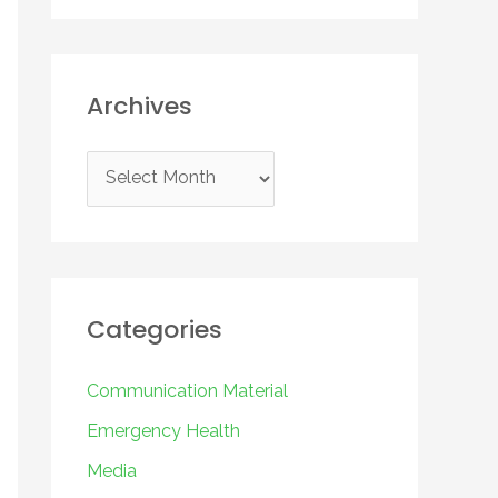
Archives
A
r
c
h
i
Categories
v
e
Communication Material
s
Emergency Health
Media