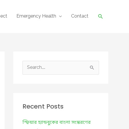
Search
ject
Emergency Health
Contact
S
e
a
r
c
Recent Posts
h
f
স্ফিয়ার হ্যান্ডবুকের বাংলা সংস্করণের