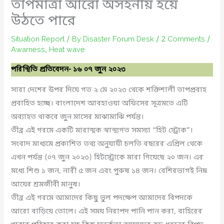
তাপমাত্রা আরো অসহনীয় হয়ে
উঠতে পারে
Situation Report
/ By
Disaster Forum Desk
/
2 Comments
/
Awarness
,
Heat wave
পরিস্থিতি প্রতিবেদন- ১৬ ০৭ জুন ২০২৩
সারা দেশের উপর দিয়ে গত ২ মে ২০২৩ থেকে শক্তিশালী তাপপ্রবাহ
প্রবাহিত হচ্ছে। বাংলাদেশ আবহাওয়া অফিসের সূত্রমতে এটি
অব্যাহত থাকবে জুন মাসের মাঝামাঝি পর্যন্ত।
তীব্র এই গরমে একটি মারাত্মক স্বাস্থ্যগত সমস্যা “হিট স্ট্রোক”।
সংবাদ মাধ্যমে প্রকাশিত তথ্য অনুযায়ী চলতি বছরের এপ্রিল থেকে
এখন পর্যন্ত (০৭ জুন ২০২৩) হিটস্ট্রোকে মারা গিয়েছে ২০ জন। এর
মধ্যে শিশু ১ জন, নারী ৫ জন এবং পুরুষ ১৪ জন। বেশিরভাগই নিম্ন
আয়ের শ্রমজীবী মানুষ।
তীব্র এই গরমে আমাদের কিছু ভুল পদক্ষেপ আমাদের বিপদকে
আরো বাড়িয়ে তোলে। এই সময় নিরাপদ পানি পান করা, বাহিরের