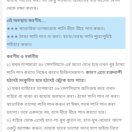
খাবার পরিহার করা সহ কিছু সতর্কতা আমাদের বড় ধরনের বিপদ
থেকে রক্ষা করবে।
এই অবস্থায় করণীয়….
★★★ স্বাভাবিক তাপমাত্রার পানি ধীরে ধীরে পান করুন।
★★★ ঠান্ডা পানি পান না করা। বরফ/বরফ পানি পুরোপুরিই
পরিহার করুন।
করণীয় ও বর্জনীয়
১) যখন তাপমাত্রা ৪০°সেলসিয়াস-এর মতো বোধ হবে তখন খুব ঠান্ডা
পানি পান করতে নিষেধ করেন চিকিৎসকগণ।
কারণ এতে রক্তনালী
হঠাৎই সংকুচিত হয়ে হঠাৎই স্ট্রোক হতে পারে।
২) যখন বাহিরের তাপমাত্রা ৩৮°সেলসিয়াস অতিক্রম করে তখন
বাইরে না থাকা বা ছায়ায় অবস্থান করা। ঠান্ডা পানি পান না করা।
স্বাভাবিক তাপের পানি পান করুন বা ঈষৎ গরম পানি পান করা
ভালো। তবে একদমে নয়, বসে ধীরে ধীরে পান করতে হবে।
৩) বাইরে থেকে এসেই হাত-পা-মুখ ধুবেন না, হাত-মুখ ধোয়ার আগে
একটু অপেক্ষা করুন, দেহকে ঘরের তাপের সাথে খাপ খাইয়ে নিতে