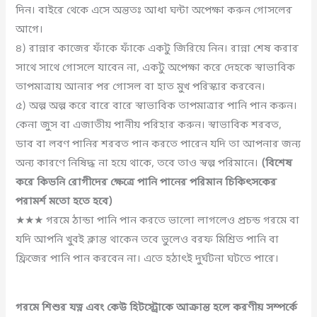
দিন। বাইরে থেকে এসে অন্ততঃ আধা ঘন্টা অপেক্ষা করুন গোসলের
আগে।
৪) রান্নার কাজের ফাঁকে ফাঁকে একটু জিরিয়ে নিন। রান্না শেষ করার
সাথে সাথে গোসলে যাবেন না, একটু অপেক্ষা করে দেহকে স্বাভাবিক
তাপমাত্রায় আনার পর গোসল বা হাত মুখ পরিস্কার করবেন।
৫) অল্প অল্প করে বারে বারে স্বাভাবিক তাপমাত্রার পানি পান করুন।
কেনা জুস বা এজাতীয় পানীয় পরিহার করুন। স্বাভাবিক শরবত,
ডাব বা লবণ পানির শরবত পান করতে পারেন যদি তা আপনার জন্য
অন্য কারণে নিষিদ্ধ না হয়ে থাকে, তবে তাও স্বল্প পরিমানে।
(বিশেষ
করে কিডনি রোগীদের ক্ষেত্রে পানি পানের পরিমান চিকিৎসকের
পরামর্শ মতো হতে হবে)
★★★ গরমে ঠান্ডা পানি পান করতে ভালো লাগলেও প্রচন্ড গরমে বা
যদি আপনি খুবই ক্লান্ত থাকেন তবে ভুলেও বরফ মিশ্রিত পানি বা
ফ্রিজের পানি পান করবেন না। এতে হঠাৎই দুর্ঘটনা ঘটতে পারে।
গরমে শিশুর যত্ন এবং কেউ হিটস্ট্রোকে আক্রান্ত হলে করণীয় সম্পর্কে