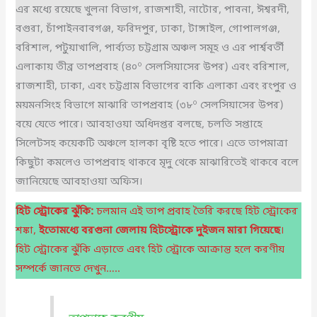
এর মধ্যে রয়েছে খুলনা বিভাগ, রাজশাহী, নাটোর, পাবনা, ঈশ্বরদী,
বগুরা, চাঁপাইনবাবগঞ্জ, ফরিদপুর, ঢাকা, টাঙ্গাইল, গোপালগঞ্জ,
বরিশাল, পটুয়াখালি, পার্ব্যত্য চট্টগ্রাম অঞ্চল সমূহ ও এর পার্শ্ববর্তী
এলাকায় তীব্র তাপপ্রবাহ (৪০º সেলসিয়াসের উপর) এবং বরিশাল,
রাজশাহী, ঢাকা, এবং চট্টগ্রাম বিভাগের বাকি এলাকা এবং রংপুর ও
ময়মনসিংহ বিভাগে মাঝারি তাপপ্রবাহ (৩৮º সেলসিয়াসের উপর)
বয়ে যেতে পারে। আবহাওয়া অধিদপ্তর বলছে, চলতি সপ্তাহে
সিলেটসহ কয়েকটি অঞ্চলে হালকা বৃষ্টি হতে পারে। এতে তাপমাত্রা
কিছুটা কমলেও তাপপ্রবাহ থাকবে মৃদু থেকে মাঝারিতেই থাকবে বলে
জানিয়েছে আবহাওয়া অফিস।
হিট স্ট্রোকের ঝুঁকি:
চলমান এই তাপ প্রবাহ তৈরি করছে হিট স্ট্রোকের
শঙ্কা,
ইতোমধ্যে বরগুনা জেলায় হিটস্ট্রোকে দুইজন মারা গিয়েছে
।
হিট স্ট্রোকের ঝুঁকি এড়াতে এবং হিট স্ট্রোকে আক্রান্ত হলে করণীয়
সম্পর্কে জানতে দেখুন…..