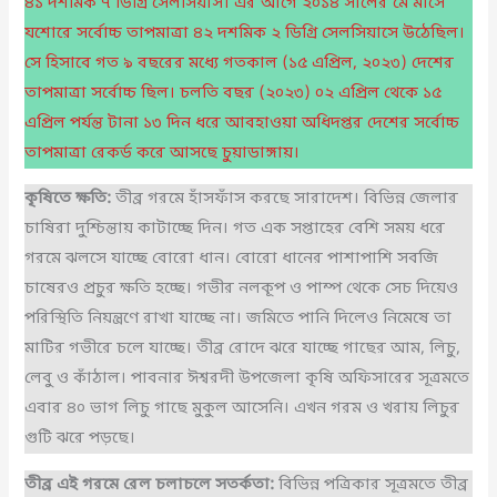
৪১ দশমিক ৭ ডিগ্রি সেলসিয়াস। এর আগে ২০১৪ সালের মে মাসে
যশোরে সর্বোচ্চ তাপমাত্রা ৪২ দশমিক ২ ডিগ্রি সেলসিয়াসে উঠেছিল।
সে হিসাবে গত ৯ বছরের মধ্যে গতকাল (১৫ এপ্রিল, ২০২৩) দেশের
তাপমাত্রা সর্বোচ্চ ছিল। চলতি বছর (২০২৩) ০২ এপ্রিল থেকে ১৫
এপ্রিল পর্যন্ত টানা ১৩ দিন ধরে আবহাওয়া অধিদপ্তর দেশের সর্বোচ্চ
তাপমাত্রা রেকর্ড করে আসছে চুয়াডাঙ্গায়।
কৃষিতে ক্ষতি:
তীব্র গরমে হাঁসফাঁস করছে সারাদেশ। বিভিন্ন জেলার
চাষিরা দুশ্চিন্তায় কাটাচ্ছে দিন। গত এক সপ্তাহের বেশি সময় ধরে
গরমে ঝলসে যাচ্ছে বোরো ধান। বোরো ধানের পাশাপাশি সবজি
চাষেরও প্রচুর ক্ষতি হচ্ছে। গভীর নলকূপ ও পাম্প থেকে সেচ দিয়েও
পরিস্থিতি নিয়ন্ত্রণে রাখা যাচ্ছে না। জমিতে পানি দিলেও নিমেষে তা
মাটির গভীরে চলে যাচ্ছে। তীব্র রোদে ঝরে যাচ্ছে গাছের আম, লিচু,
লেবু ও কাঁঠাল। পাবনার ঈশ্বরদী উপজেলা কৃষি অফিসারের সূত্রমতে
এবার ৪০ ভাগ লিচু গাছে মুকুল আসেনি। এখন গরম ও খরায় লিচুর
গুটি ঝরে পড়ছে।
তীব্র এই গরমে রেল চলাচলে সতর্কতা:
বিভিন্ন পত্রিকার সূত্রমতে তীব্র