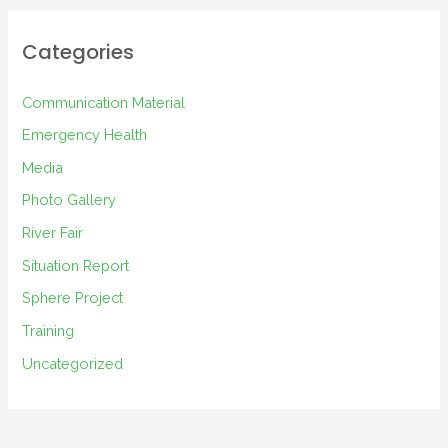
h
i
Categories
v
e
Communication Material
s
Emergency Health
Media
Photo Gallery
River Fair
Situation Report
Sphere Project
Training
Uncategorized