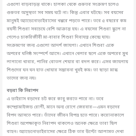
এগুলো বাড়বাড়ন্ত থাকে। হালকা থেকে গুরুতর সংক্রমণ হলেও
গুরুতর অসুস্থতা সব সময় ঘটে না। কিন্তু এবার ঘটছে। সব বয়সের
মানুষই অ্যাডেনোভাইরাসের খপ্পরে পড়তে পারে। তবে ৫ বছরের কম
বয়সী শিশুরা সবচেয়ে বেশি আক্রান্ত হয়। এ বয়সের শিশুরা স্কুলে না
গেলেও চাকরিজীবী মা-বাবার শিশুরা দিবাযত্ন কেন্দ্রে যায়।
সংক্রমণের জন্য এগুলো আদর্শ জায়গা। এখানে শিশুরা একে
অপরের ঘনিষ্ঠ সংস্পর্শে আসে। এখানে খেলার ছলে একে অপরের মুখ
লাগানো খাবার, পানির বোতল শেয়ার বা বদল করে। এসব জায়গায়
শিশুদের ঘন ঘন হাত ধোয়ার সম্ভাবনা খুবই কম। তা ছাড়া মাস্ক
তাদের জন্য নয়।
বড়রা কি নিরাপদ
এ ভাইরাস বড়দের চট করে কাবু করতে পারে না। তবে
কম্প্রোমাইজড রোগী, মানে অন্য রোগে জেরবার—এমন বড়দের
বিপদ আসতে পারে। তাঁদের জীবন বিপন্ন হতে পারে। করোনাকালে
শিশুরা অপেক্ষাকৃত নিরাপদ থাকলেও অনেক ক্ষেত্রে তারা ছিল
বাহন। অ্যাডেনোভাইরাসের ক্ষেত্রে ঠিক তার উল্টো আলামত দেখা