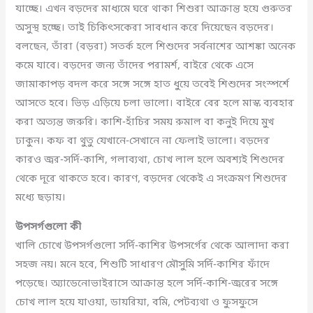
যাচ্ছে। এখন বড়দের মাধ্যমে ঘরে থাকা শিশুরা আক্রান্ত হয়ে গুরুতর
অসুস্থ হচ্ছে। তাই চিকিৎসকেরা সাবধান করে দিয়েছেন বড়দের।
বলছেন, তাঁরা (বড়রা) সতর্ক হলে শিশুদের সর্বনাশের আশঙ্কা অনেক
কমে যাবে। বড়দের জন্য তাঁদের পরামর্শ, বাইরে থেকে এসে
জামাকাপড় বদল করে সঙ্গে সঙ্গে হাত ধুয়ে তবেই শিশুদের সংস্পর্শে
আসতে হবে। ভিড় এড়িয়ে চলা ভালো। বাইরে বের হলে মাস্ক ব্যবহার
করা অত্যন্ত জরুরি। কাশি-হাঁচির সময় রুমাল বা কনুই দিয়ে মুখ
ঢাকুন। কফ বা থুতু যেখানে-সেখানে না ফেলাই ভালো। বড়দের
কারও জ্বর-সর্দি-কাশি, গলাব্যথা, চোখ লাল হলে অবশ্যই শিশুদের
থেকে দূরে থাকতে হবে। কারণ, বড়দের থেকেই এ সংক্রমণ শিশুদের
মধ্যে ছড়ায়।
উপসর্গগুলো কী
খালি চোখে উপসর্গগুলো সর্দি-কাশির উপসর্গের থেকে আলাদা করা
সহজ নয়। মনে হবে, শিশুটি সাধারণ মৌসুমি সর্দি-কাশির ফাঁদে
পড়েছে। অ্যাডেনোভাইরাসে আক্রান্ত হলে সর্দি-কাশি-জ্বরের সঙ্গে
চোখ লাল হয়ে যাওয়া, ডায়রিয়া, বমি, পেটব্যথা ও ফুসফুসে