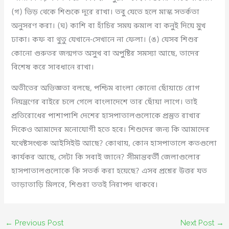
(গ) ভিড় থেকে শিশুকে দূরে রাখা। তবু যেতে হলে মাস্ক সতর্কতা
অনুসরণ করা। (ঘ) কাশি বা হাঁচির সময় রুমাল বা কনুই দিয়ে মুখ
ঢাকা। কফ বা থুতু যেখানে-সেখানে না ফেলা। (ঙ) যেসব শিশুর
কোনো গুরুতর জন্মগত অসুখ বা অপুষ্টির সমস্যা আছে, তাদের
বিশেষ করে সাবধানে রাখা।
অতীতের অভিজ্ঞতা বলছে, পশ্চিম বাংলা কোনো ছোঁয়াচে রোগ
নিয়ন্ত্রণের বাইরে চলে গেলে বাংলাদেশে তার ছোঁয়া লাগে। তাই
প্রতিরোধের পাশাপাশি দেশের হাসপাতালগুলোকে প্রস্তুত রাখার
দিকেও আমাদের মনোযোগী হতে হবে। শিশুদের জন্য কি আমাদের
যথেষ্টসংখ্যক আইসিইউ আছে? কোথায়, কোন হাসপাতালে কতগুলো
কার্যকর আছে, সেটা কি সবাই জানে? সীমান্তবর্তী জেলাগুলোর
হাসপাতালগুলোকে কি সতর্ক করা হয়েছে? এসব প্রশ্নের উত্তর যত
তাড়াতাড়ি মিলবে, শিশুরা ততই নিরাপদ থাকবে।
←
Previous Post
Next Post
→