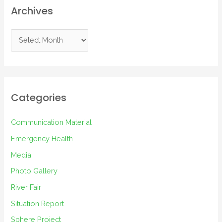
Archives
A
r
c
h
i
Categories
v
e
Communication Material
s
Emergency Health
Media
Photo Gallery
River Fair
Situation Report
Sphere Project