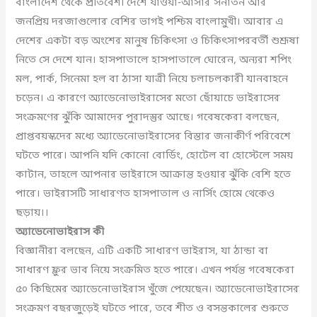
বাংলাদেশ থেকে প্রতিবেশী দেশে যাওয়া-আসার সনাতন আর
জনপ্রিয় দরজাগুলোর বেশির ভাগই পশ্চিম বাংলামুখী। আবার এ
দেশের একটা বড় অংশের মানুষ চিকিৎসা ও চিকিৎসাপরবর্তী শুশ্রূষা
নিতে সে দেশে যান। হাসপাতালে হাসপাতালে ঘোরেন, অন্যরা শপিং
মল, পার্ক, সিনেমা হল বা ঠাসা যাত্রী নিয়ে চলাচলকারী যানবাহনে
চড়েন। এ কারণে অ্যাডেনোভাইরাসের মতো ছোঁয়াচে ভাইরাসের
সংক্রমণের ঝুঁকি আমাদের পুরাদস্তুর আছে। গবেষকেরা বলছেন,
প্রাপ্তবয়স্কদের মধ্যে অ্যাডেনোভাইরাসের বিস্তার জনাকীর্ণ পরিবেশে
ঘটতে পারে। আপনি যদি কোনো বোর্ডিং, হোটেল বা হোস্টেলে সময়
কাটান, তাহলে আপনার ভাইরাসে আক্রান্ত হওয়ার ঝুঁকি বেশি হতে
পারে। ভাইরাসটি সাধারণত হাসপাতাল ও নার্সিং হোমে থেকেও
ছড়ায়।।
অ্যাডেনোভাইরাস কী
বিজ্ঞানীরা বলছেন, এটি একটি সাধারণ ভাইরাস, যা ঠান্ডা বা
সাধারণ ফ্লুর ভাব নিয়ে সংক্রমিত হতে পারে। এখন পর্যন্ত গবেষকেরা
৫০ কিছিমের অ্যাডেনোভাইরাস খুঁজে পেয়েছেন। অ্যাডেনোভাইরাসের
সংক্রমণ বছরজুড়েই ঘটতে পারে, তবে শীত ও বসন্তকালের শুরুতে