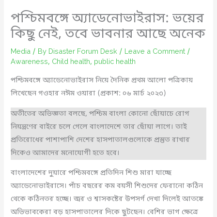
পশ্চিমবঙ্গে অ্যাডেনোভাইরাস: ভয়ের
কিছু নেই, তবে ভাবনার আছে অনেক
Media
/ By
Disaster Forum Desk
/
Leave a Comment
/
Awareness
,
Child health
,
public health
পশ্চিমবঙ্গে অ্যাডেনোভাইরাস নিয়ে দৈনিক প্রথম আলো পত্রিকায়
লিখেছেন গওহার নঈম ওয়ারা (প্রকাশ: ০৬ মার্চ ২০২৩)
অতীতের অভিজ্ঞতা বলছে, পশ্চিম বাংলা কোনো ছোঁয়াচে রোগ
নিয়ন্ত্রণের বাইরে চলে গেলে বাংলাদেশে তার ছোঁয়া লাগে। তাই
প্রতিরোধের পাশাপাশি দেশের হাসপাতালগুলোকে প্রস্তুত রাখার
দিকেও আমাদের মনোযোগী হতে হবে।
বাংলাদেশের দুয়ারে পশ্চিমবঙ্গে প্রতিদিন শিশু মারা যাচ্ছে
অ্যাডেনোভাইরাসে। পাঁচ বছরের কম বয়সী শিশুদের ফেরানো কঠিন
থেকে কঠিনতর হচ্ছে। জ্বর ও শ্বাসকষ্টের উপসর্গ দেখা দিলেই আতঙ্কে
অভিভাবকেরা বড় হাসপাতালের দিকে ছুটছেন। বেশির ভাগ ক্ষেত্রে