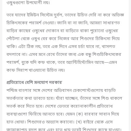
ওষুধগুলো উপযোগী নয়।
তবে যাদের ইমিউন সিস্টেম দুর্বল, তাদের উচিত দেরি না করে অভিজ্ঞ
চিকিৎসকের পরামর্শ নেওয়া। জানি বা না জানি, আমরা সাধারণত
বাড়ির কাছের ওষুধের দোকান বা বাড়িতে থাকা পুরোনো ওষুধের
পোঁটলা থেকে ওষুধ বের করে নিজের আর শিশুদের চিকিৎসা দিয়ে
থাকি। এটা ঠিক নয়, তবে এক দিনে এসব চর্চা যাবে না, খাসলত
বদলাবে না। এসব মনে রেখে তাঁদের জন্য এক বন্ধু শিশুচিকিৎসকের
পরামর্শ, বুকে যদি কফ থাকে, তবে অ্যান্টিহিস্টামিন আছে—এমন
কাফ সিরাপ খাওয়ানো উচিত নয়।
প্রতিরোধে বেশি মনযোগ দরকার
পশ্চিম বাংলার সঙ্গে দেশের অভিবাসন চেকপোস্টগুলোয় বাড়তি
সতর্কতার কথা ভাবতে হবে। যাঁরা যাচ্ছেন, তাঁদের সঙ্গে শিশু থাকলে
সতর্ক করে দিতে হবে। দেশের ভেতরে করোনাকালীন প্রতিরোধ
ব্যবস্থাগুলো ফিরিয়ে আনতে হবে। যেমন (ক) বারবার সাবান দিয়ে
হাত ধোয়া। শিশুদেরও অভ্যাস করানো। (খ) বাইরে থেকে এসে
জামাকাপড় বদল করে এবং হাত ধুয়ে তবেই শিশুদের কাছে যাওয়া।