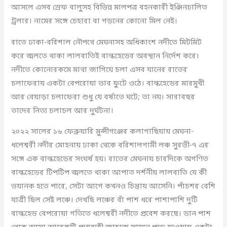
আসলে এসব স্রেফ বালুসহ বিভিন্ন মালপত্র বহনকারী ইঞ্জিনচালিত
ট্রলার। নামের সঙ্গে চেহারা বা গড়নের কোনো মিল নেই।
রাতে ঢাকা-বরিশাল নৌপথে মেঘনাসহ অধিকাংশ নদীতে মিটমিট
করে জ্বলতে থাকা লালবাতিই বাল্কহেডের অবস্থান নির্দেশ করে।
নদীতে কোনোরকমে মাথা জাগিয়ে চলা এসব যানের রাতের
চলাফেরায় একটা বেপরোয়া ভাব ফুটে ওঠে। বাল্কহেডের মারমুখী
আর বেয়াড়া চলাফেরা শুধু যে বর্ষাতে ঘটে; তা নয়। সারাবছর
তাদের নিত্য চলাচল আর দুর্ঘটনা।
২০২২ সালের ১৬ ফেব্রুয়ারি মুন্সীগঞ্জের কলাগাছিয়ায় মেঘনা-
ধলেশ্বরী নদীর মোহনায় ঢাকা থেকে বরিশালগামী লঞ্চ সুরভী-৭ এর
সঙ্গে এক বাল্কহেডের সংঘর্ষ হয়। রাতের মেঘনায় চারদিকে অগণিত
বাল্কহেডের টিপটিপ জ্বলতে থাকা আপাত দর্শনীয় লালবাতি যে কী
ভয়ানক হতে পারে, সেটা আগে কখনও চিন্তায় আসেনি। পাঁচশর বেশি
যাত্রী ছিল সেই লঞ্চে। দেখছি লঞ্চের বাঁ পাশ ধরে পাশাপাশি দুটি
বাল্কহেড বেপরোয়া গতিতে ধলেশ্বরী নদীতে প্রবেশ করছে। ডান পাশ