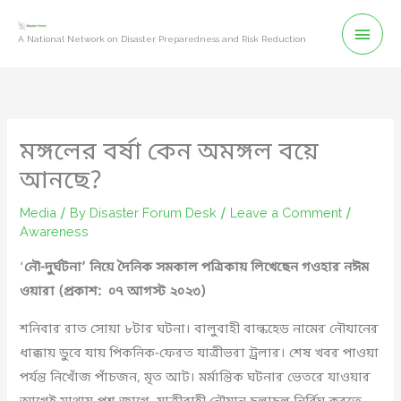
Skip
Mai
to
A National Network on Disaster Preparedness and Risk Reduction
content
Men
মঙ্গলের বর্ষা কেন অমঙ্গল বয়ে
আনছে?
Media
/ By
Disaster Forum Desk
/
Leave a Comment
/
Awareness
‘
নৌ-দুর্ঘটনা’ নিয়ে দৈনিক সমকাল
পত্রিকায় লিখেছেন গওহার নঈম
ওয়ারা (প্রকাশ: ০৭ আগস্ট ২০২৩)
শনিবার রাত সোয়া ৮টার ঘটনা। বালুবাহী বাল্কহেড নামের নৌযানের
ধাক্কায় ডুবে যায় পিকনিক-ফেরত যাত্রীভরা ট্রলার। শেষ খবর পাওয়া
পর্যন্ত নিখোঁজ পাঁচজন, মৃত আট। মর্মান্তিক ঘটনার ভেতরে যাওয়ার