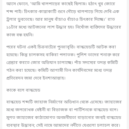
আসে ফোনে, ‘আমি খালপাড়ের কাছেই ছিলাম। হঠাৎ খুব জোরে
শব্দ পাই। চিৎকার-কান্নাকাটি শুনে দৌড়ে খালপাড়ে গিয়ে দেখি এক
ট্রলার ডুবতেছে। আর মানুষ বাঁচাও বাঁচাও চিৎকার দিচ্ছে।’ রাত
১১টার মধ্যে আটজনের লাশ উদ্ধার হয়। নিখোঁজ ব্যক্তিদের উদ্ধারের
কাজ বন্ধ হয়নি।
পরের ঘটনা একই চিত্রনাট্যের পুনরাবৃত্তি। বাল্কহেডটি আটক করা
হয়েছে। কিন্তু চালকসহ বাকিরা পলাতক। পুলিশ তাদের শনাক্ত করে
গ্রেপ্তার করতে জোর অভিযান চালাচ্ছে। পাঁচ সদস্যের তদন্ত কমিটি
গঠন করা হয়েছে। কমিটি আগামী তিন কার্যদিবসের মধ্যে তদন্ত
প্রতিবেদন জমা দেবে ইনশাআল্লাহ।
কাকে বলে বাল্কহেড
বাল্কহেড শব্দটি জাহাজ নির্মাণের অভিধান থেকে এসেছে। জাহাজের
মধ্যে জলরোধক বেষ্টনী বা বিভাজক বা পার্টিশনকে বাল্কহেড বলে।
মূলত জাহাজের কাঠামোগত অনমনীয়তা বাড়ানোর জন্যই বাল্কহেড
ব্যবস্থার উদ্ভাবন; সেই নামে আমাদের নদীতে যেগুলো চলাচল করে।