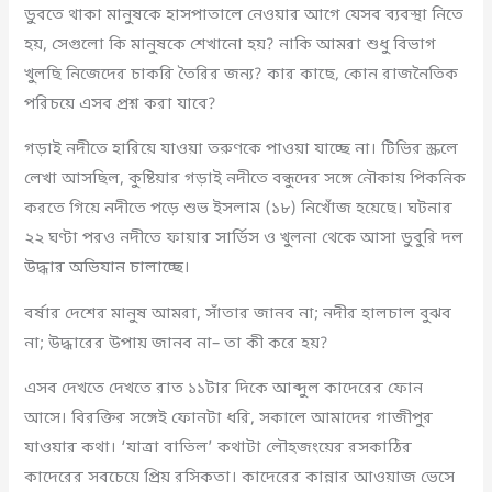
ডুবতে থাকা মানুষকে হাসপাতালে নেওয়ার আগে যেসব ব্যবস্থা নিতে
হয়, সেগুলো কি মানুষকে শেখানো হয়? নাকি আমরা শুধু বিভাগ
খুলছি নিজেদের চাকরি তৈরির জন্য? কার কাছে, কোন রাজনৈতিক
পরিচয়ে এসব প্রশ্ন করা যাবে?
গড়াই নদীতে হারিয়ে যাওয়া তরুণকে পাওয়া যাচ্ছে না। টিভির স্ক্রলে
লেখা আসছিল, কুষ্টিয়ার গড়াই নদীতে বন্ধুদের সঙ্গে নৌকায় পিকনিক
করতে গিয়ে নদীতে পড়ে শুভ ইসলাম (১৮) নিখোঁজ হয়েছে। ঘটনার
২২ ঘণ্টা পরও নদীতে ফায়ার সার্ভিস ও খুলনা থেকে আসা ডুবুরি দল
উদ্ধার অভিযান চালাচ্ছে।
বর্ষার দেশের মানুষ আমরা, সাঁতার জানব না; নদীর হালচাল বুঝব
না; উদ্ধারের উপায় জানব না– তা কী করে হয়?
এসব দেখতে দেখতে রাত ১১টার দিকে আব্দুল কাদেরের ফোন
আসে। বিরক্তির সঙ্গেই ফোনটা ধরি, সকালে আমাদের গাজীপুর
যাওয়ার কথা। ‘যাত্রা বাতিল’ কথাটা লৌহজংয়ের রসকাঠির
কাদেরের সবচেয়ে প্রিয় রসিকতা। কাদেরের কান্নার আওয়াজ ভেসে