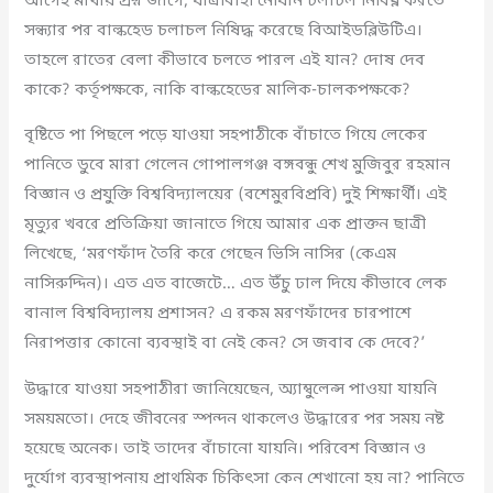
আগেই মাথায় প্রশ্ন জাগে, যাত্রীবাহী নৌযান চলাচল নির্বিঘ্ন করতে
সন্ধ্যার পর বাল্কহেড চলাচল নিষিদ্ধ করেছে বিআইডব্লিউটিএ।
তাহলে রাতের বেলা কীভাবে চলতে পারল এই যান? দোষ দেব
কাকে? কর্তৃপক্ষকে, নাকি বাল্কহেডের মালিক-চালকপক্ষকে?
বৃষ্টিতে পা পিছলে পড়ে যাওয়া সহপাঠীকে বাঁচাতে গিয়ে লেকের
পানিতে ডুবে মারা গেলেন গোপালগঞ্জ বঙ্গবন্ধু শেখ মুজিবুর রহমান
বিজ্ঞান ও প্রযুক্তি বিশ্ববিদ্যালয়ের (বশেমুরবিপ্রবি) দুই শিক্ষার্থী। এই
মৃত্যুর খবরে প্রতিক্রিয়া জানাতে গিয়ে আমার এক প্রাক্তন ছাত্রী
লিখেছে, ‘মরণফাঁদ তৈরি করে গেছেন ভিসি নাসির (কেএম
নাসিরুদ্দিন)। এত এত বাজেটে… এত উঁচু ঢাল দিয়ে কীভাবে লেক
বানাল বিশ্ববিদ্যালয় প্রশাসন? এ রকম মরণফাঁদের চারপাশে
নিরাপত্তার কোনো ব্যবস্থাই বা নেই কেন? সে জবাব কে দেবে?’
উদ্ধারে যাওয়া সহপাঠীরা জানিয়েছেন, অ্যাম্বুলেন্স পাওয়া যায়নি
সময়মতো। দেহে জীবনের স্পন্দন থাকলেও উদ্ধারের পর সময় নষ্ট
হয়েছে অনেক। তাই তাদের বাঁচানো যায়নি। পরিবেশ বিজ্ঞান ও
দুর্যোগ ব্যবস্থাপনায় প্রাথমিক চিকিৎসা কেন শেখানো হয় না? পানিতে