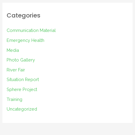
h
i
Categories
v
e
Communication Material
s
Emergency Health
Media
Photo Gallery
River Fair
Situation Report
Sphere Project
Training
Uncategorized