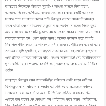
থেকে আসা আরেকটি পণ্যবাহী জাহাজ সামনে পড়ে যাওয়ায় একটা
বাল্কহেড নিজেকে বাঁচাতে সুরভী-৭ লঞ্চের সামনে দিয়ে হঠাৎ
আড়াআড়ি হয়ে অতিক্রম করতে শুরু করে। বাল্কহেডটি আচমকা
সামনে পড়ে যাওয়ায় লঞ্চের গতি নিয়ন্ত্রণ করতে পারেননি সারেং।
ফলে ধাক্কা লেগে বাল্কহেডটি ডুবে যায়। লঞ্চের সামনের দিকে ফুটো
হয়ে যায়। হুহু করে পানি ঢুকতে থাকে। প্রবল ধাক্কা সামলাতে না পেরে
অনেকে আহত হন। শেষ পর্যন্ত সারেং অনেক কসরত করে লঞ্চটি
নিরাপদে তীরে ভেড়াতে পারলেও নদীর মধ্যে যে ভীতিকর অবস্থা আর
আতঙ্কের সৃষ্টি হয়েছিল, তা সহজে ভোলার নয়। সংঘর্ষে বাল্কহেডের
এক শ্রমিক পানিতে তলিয়ে যায়। লঞ্চের সার্চলাইটে সেই বিভীষিকাময়
দৃশ্য সেদিন যারা প্রত্যক্ষ করেছিলেন, তাদের অনেকে এখনও শিউরে
ওঠেন।
বাল্কহেড নিয়ন্ত্রণ আর জবাবদিহির পরিবেশ তৈরি ছাড়া নদীপথ
বিপদমুক্ত রাখা যাবে না। সন্ধ্যার আগেই সব বাল্কহেডকে তাদের
চলাফেরা বন্ধ করে দিতে হবে। ডিজিটাল প্রক্রিয়ায় সদরঘাটের
একটা ঘরে বসেই কে কোথায়, তা পর্যবেক্ষণ করা সম্ভব। অভিযোগ,