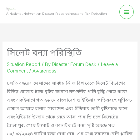
Skip
Mai
to
A National Network on Disaster Preparedness and Risk Reduction
content
Men
সিলেট বন্যা পরিস্থিতি
Situation Report
/ By
Disaster Forum Desk
/
Leave a
Comment
/
Awareness
চলতি বছরের মে মাসের মাঝামাঝি তারিখ থেকে সিলেট বিভাগের
বিভিন্ন জেলায় টানা বৃষ্টির কারণে নদ-নদীর পানি বৃদ্ধি পেতে থাকে
এবং একইসাথে গত ২৬ মে বাংলাদেশ ও ইন্ডিয়ার পশ্চিমবঙ্গে ঘূর্ণিঝড়
রেমাল আঘাত হানার সারাদেশ এবং ইন্ডিয়ায় ভারী বৃষ্টিপাতে ফলে
এবং ইন্ডিয়ার উজান থেকে নেমে আসা পাহাড়ি ঢলে সিলেটের
জৈন্তাপুর, গোয়াইনঘাট ও কানাইঘাটে বন্যা সৃষ্টি হয়েছে গত
৩০/০৫/২০২৪ তারিখ বন্যা দেখা দেয়। এর মধ্যে সবচেয়ে বেশি প্লাবিত