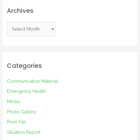
Archives
A
r
c
h
i
Categories
v
e
Communication Material
s
Emergency Health
Media
Photo Gallery
River Fair
Situation Report