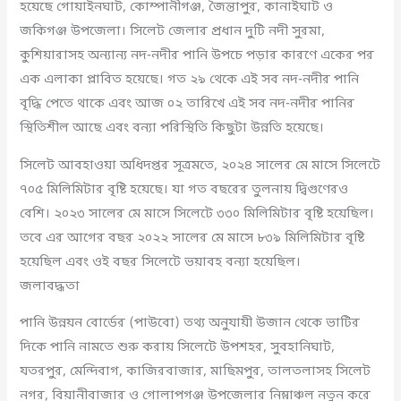
হয়েছে গোয়াইনঘাট, কোম্পানীগঞ্জ, জৈন্তাপুর, কানাইঘাট ও
জকিগঞ্জ উপজেলা। সিলেট জেলার প্রধান দুটি নদী সুরমা,
কুশিয়ারাসহ অন্যান্য নদ-নদীর পানি উপচে পড়ার কারণে একের পর
এক এলাকা প্লাবিত হয়েছে। গত ২৯ থেকে এই সব নদ-নদীর পানি
বৃদ্ধি পেতে থাকে এবং আজ ০২ তারিখে এই সব নদ-নদীর পানির
স্থিতিশীল আছে এবং বন্যা পরিস্থিতি কিছুটা উন্নতি হয়েছে।
সিলেট আবহাওয়া অধিদপ্তর সূত্রমতে, ২০২৪ সালের মে মাসে সিলেটে
৭০৫ মিলিমিটার বৃষ্টি হয়েছে। যা গত বছরের তুলনায় দ্বিগুণেরও
বেশি। ২০২৩ সালের মে মাসে সিলেটে ৩৩০ মিলিমিটার বৃষ্টি হয়েছিল।
তবে এর আগের বছর ২০২২ সালের মে মাসে ৮৩৯ মিলিমিটার বৃষ্টি
হয়েছিল এবং ওই বছর সিলেটে ভয়াবহ বন্যা হয়েছিল।
জলাবদ্ধতা
পানি উন্নয়ন বোর্ডের (পাউবো) তথ্য অনুযায়ী উজান থেকে ভাটির
দিকে পানি নামতে শুরু করায় সিলেটে উপশহর, সুবহানিঘাট,
যতরপুর, মেন্দিবাগ, কাজিরবাজার, মাছিমপুর, তালতলাসহ সিলেট
নগর, বিয়ানীবাজার ও গোলাপগঞ্জ উপজেলার নিম্নাঞ্চল নতুন করে