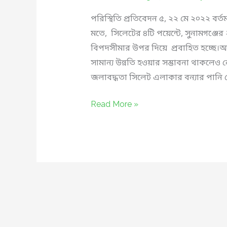
করা
পরিস্থিতি প্রতিবেদন ৫, ২২ মে ২০২২ বর্তমা
জরুরি
মতে, সিলেটের ৪টি পয়েন্টে, সুনামগঞ্জের 
বিপদসীমার উপর দিয়ে প্রবাহিত হচ্ছে।আগা
সামান্য উন্নতি হওয়ার সম্ভাবনা থাকলেও 
জলাবদ্ধতা সিলেট এলাকার বন্যার পানি 
সিলেট,
Read More »
সুনামগঞ্জে
বন্যা
ও
জলাবদ্ধতা
এবং
এসময়
শিশু
সুরক্ষা