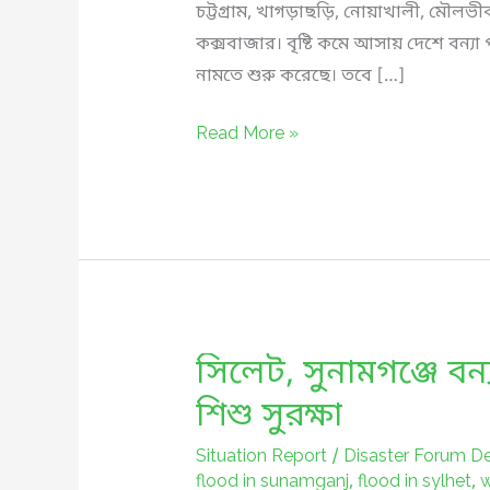
চট্টগ্রাম, খাগড়াছড়ি, নোয়াখালী, মৌলভীবা
কক্সবাজার। বৃষ্টি কমে আসায় দেশে বন্যা 
নামতে শুরু করেছে। তবে […]
বন্যা
Read More »
পরিস্থিতি
২০২৪
:
অনেক
এলাকায়
পানি
নামছে:
সিলেট, সুনামগঞ্জে ব
এই
শিশু সুরক্ষা
মুহূর্তে
আমাদের
Situation Report
/
Disaster Forum D
flood in sunamganj
,
flood in sylhet
,
w
যা