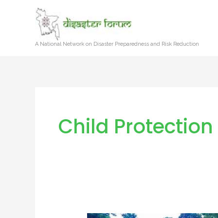
Skip
to
content
A National Network on Disaster Preparedness and Risk Reduction
Child Protection