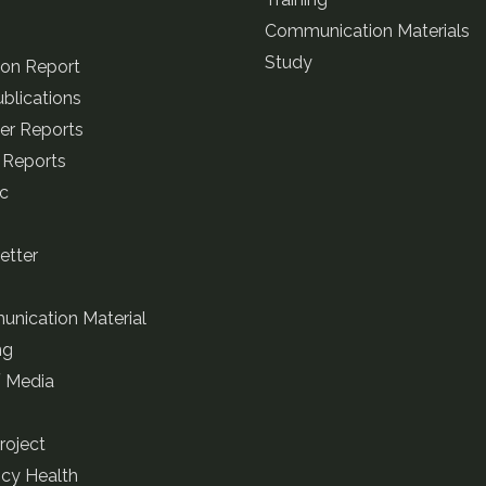
Training
s
Communication Materials
Study
ion Report
blications
ter Reports
 Reports
ic
etter
nication Material
ng
/ Media
roject
cy Health