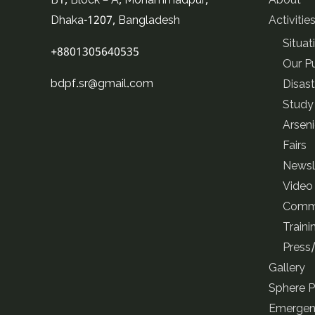
B1, Block – A, Mohammadpur,
About
Dhaka-1207, Bangladesh
Activitie
Situat
+8801305640535
Our Pu
bdpf.sr@gmail.com
Disas
Study
Arsen
Fairs
Newsl
Video
Commu
Traini
Press
Gallery
Sphere P
Emergen