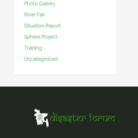
Photo Gallery
River Fair
Situation Report
Sphere Project
Training
Uncategorized