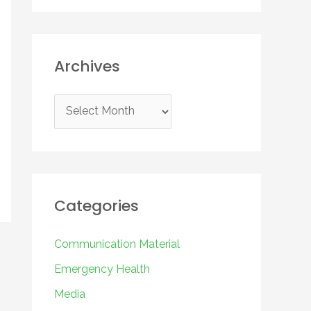
Archives
A
r
c
h
i
Categories
v
e
Communication Material
s
Emergency Health
Media