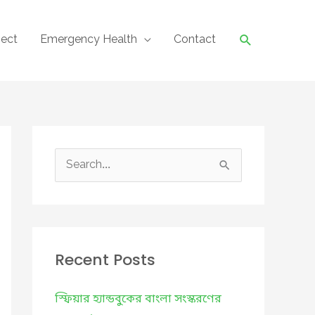
Search
ject
Emergency Health
Contact
S
e
a
r
c
Recent Posts
h
f
স্ফিয়ার হ্যান্ডবুকের বাংলা সংস্করণের