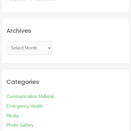
Archives
A
r
c
h
i
Categories
v
e
Communication Material
s
Emergency Health
Media
Photo Gallery