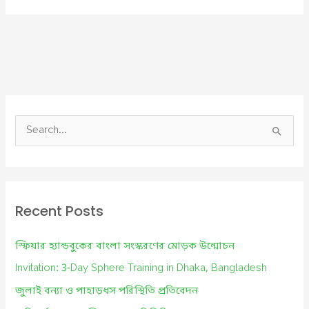
ক্ষুরা
রোগ
S
e
a
r
c
Recent Posts
h
f
স্ফিয়ার হ্যান্ডবুকের বাংলা সংস্করণের মোড়ক উন্মোচন
o
Invitation: 3-Day Sphere Training in Dhaka, Bangladesh
r
জুলাই বন্যা ও পাহাড়ধস পরিস্থিতি প্রতিবেদন
: