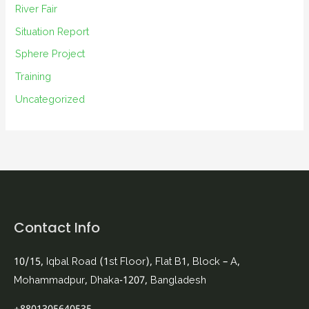
River Fair
Situation Report
Sphere Project
Training
Uncategorized
Contact Info
10/15, Iqbal Road (1st Floor), Flat B1, Block – A,
Mohammadpur, Dhaka-1207, Bangladesh