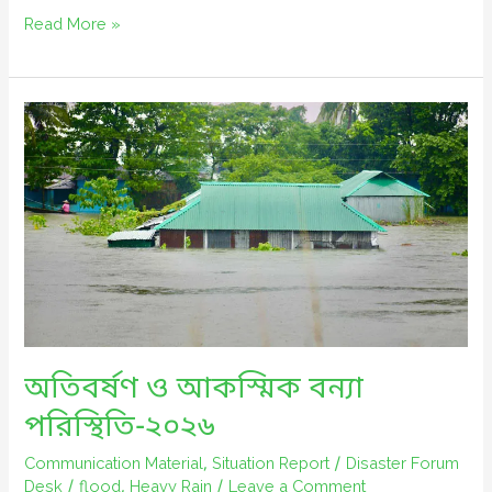
জুলাই
Read More »
বন্যা
ও
পাহাড়ধস
পরিস্থিতি
প্রতিবেদন
অতিবর্ষণ ও আকস্মিক বন্যা
পরিস্থিতি-২০২৬
Communication Material
,
Situation Report
/
Disaster Forum
Desk
/
flood
,
Heavy Rain
/
Leave a Comment