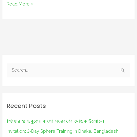
বন্যা
Read More »
মোকবেলায়
আগাম
প্রস্তুতি
S
e
a
r
c
Recent Posts
h
f
স্ফিয়ার হ্যান্ডবুকের বাংলা সংস্করণের মোড়ক উন্মোচন
o
Invitation: 3-Day Sphere Training in Dhaka, Bangladesh