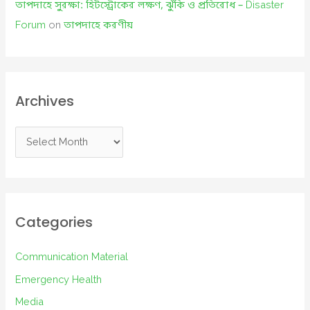
তাপদাহে সুরক্ষা: হিটস্ট্রোকের লক্ষণ, ঝুঁকি ও প্রতিরোধ – Disaster
Forum
on
তাপদাহে করণীয়
Archives
A
r
c
h
i
Categories
v
e
Communication Material
s
Emergency Health
Media