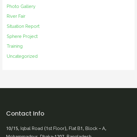
Photo Gallery
River Fair
Situation Report
Sphere Project
Training
Uncategorized
Contact Info
10/15, Iqbal Road (1st Floor), Flat B1, Block – A,