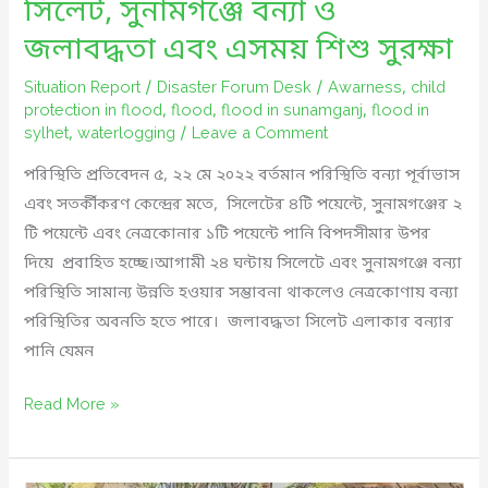
সিলেট, সুনামগঞ্জে বন্যা ও
মাছের
ট্রলার
জলাবদ্ধতা এবং এসময় শিশু সুরক্ষা
ডুবি
Situation Report
/
Disaster Forum Desk
/
Awarness
,
child
ও
protection in flood
,
flood
,
flood in sunamganj
,
flood in
উপকূলীয়
sylhet
,
waterlogging
/
Leave a Comment
অঞ্চল
পরিস্থিতি প্রতিবেদন ৫, ২২ মে ২০২২ বর্তমান পরিস্থিতি বন্যা পূর্বাভাস
প্লাবিত
এবং সতর্কীকরণ কেন্দ্রের মতে, সিলেটের ৪টি পয়েন্টে, সুনামগঞ্জের ২
টি পয়েন্টে এবং নেত্রকোনার ১টি পয়েন্টে পানি বিপদসীমার উপর
দিয়ে প্রবাহিত হচ্ছে।আগামী ২৪ ঘন্টায় সিলেটে এবং সুনামগঞ্জে বন্যা
পরিস্থিতি সামান্য উন্নতি হওয়ার সম্ভাবনা থাকলেও নেত্রকোণায় বন্যা
পরিস্থিতির অবনতি হতে পারে। জলাবদ্ধতা সিলেট এলাকার বন্যার
পানি যেমন
সিলেট,
Read More »
সুনামগঞ্জে
বন্যা