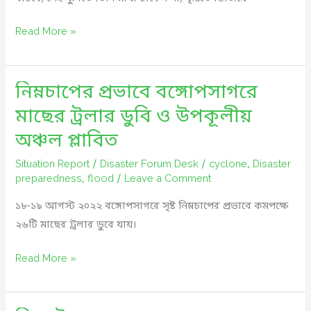
শ্রাবণের
Read More »
বন্যা
ভাদ্রে
নিম্নচাপের প্রভাবে বঙ্গোপসাগরে
আরও
বিপদের
মাছের ট্রলার ডুবি ও উপকূলীয়
ইঙ্গিত
অঞ্চল প্লাবিত
দিচ্ছে
Situation Report
/
Disaster Forum Desk
/
cyclone
,
Disaster
preparedness
,
flood
/
Leave a Comment
১৮-১৯ আগস্ট ২০২২ বঙ্গোপসাগরে সৃষ্ট নিম্নচাপের প্রভাবে কমপক্ষে
২৬টি মাছের ট্রলার ডুবে যায়।
নিম্নচাপের
Read More »
প্রভাবে
বঙ্গোপসাগরে