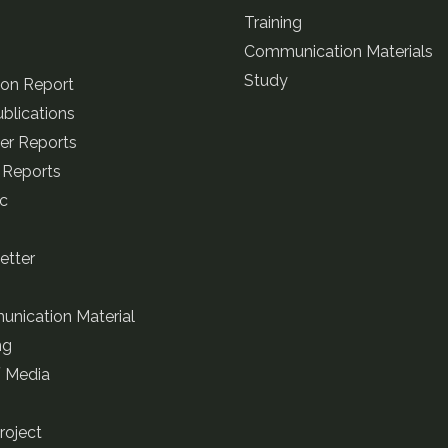
Training
s
Communication Materials
Study
ion Report
blications
ter Reports
 Reports
ic
etter
nication Material
ng
/ Media
roject