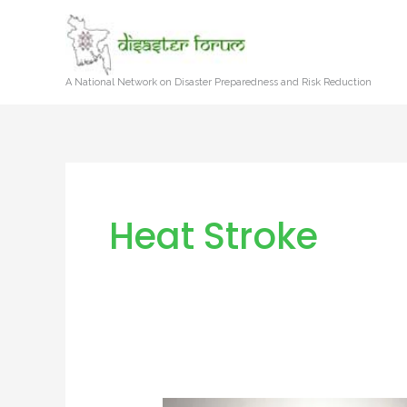
Skip
to
content
A National Network on Disaster Preparedness and Risk Reduction
Heat Stroke