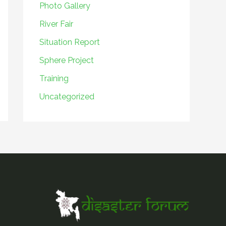
Photo Gallery
River Fair
Situation Report
Sphere Project
Training
Uncategorized