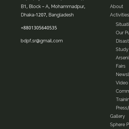
B1, Block – A, Mohammadpur,
About
Dhaka-1207, Bangladesh
Activitie
Situat
+8801305640535
Our Pu
bdpf.sr@gmail.com
Disas
Study
Arsen
Fairs
Newsl
Video
Commu
Traini
Press
Gallery
Sphere P