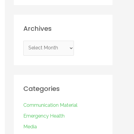
Archives
A
r
c
h
i
Categories
v
e
Communication Material
s
Emergency Health
Media