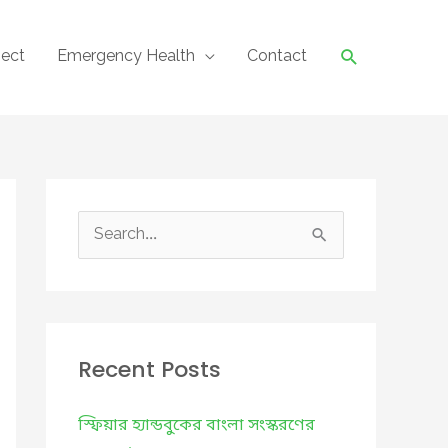
Search
ject
Emergency Health
Contact
S
e
a
r
c
Recent Posts
h
f
স্ফিয়ার হ্যান্ডবুকের বাংলা সংস্করণের