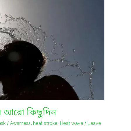
কবে আরো কিছুদিন
esk
/
Awarness
,
heat stroke
,
Heat wave
/
Leave