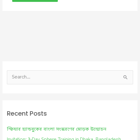
S
e
a
r
c
Recent Posts
h
f
স্ফিয়ার হ্যান্ডবুকের বাংলা সংস্করণের মোড়ক উন্মোচন
o
Invitation: 3-Day Sphere Training in Dhaka, Bangladesh