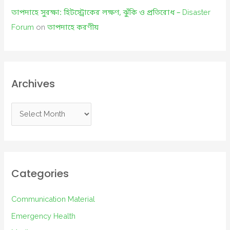
তাপদাহে সুরক্ষা: হিটস্ট্রোকের লক্ষণ, ঝুঁকি ও প্রতিরোধ – Disaster
Forum
on
তাপদাহে করণীয়
Archives
A
r
c
h
i
Categories
v
e
Communication Material
s
Emergency Health