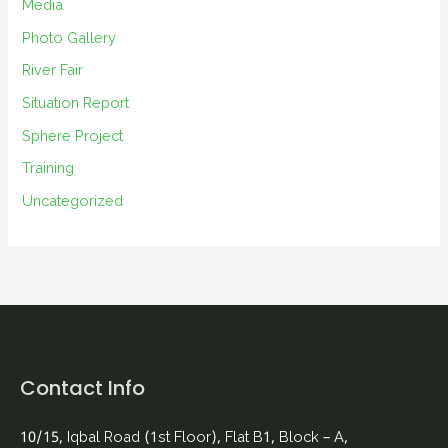
Media
Photo Gallery
River Fair
Situation Report
Sphere Project
Training
Uncategorized
Contact Info
10/15, Iqbal Road (1st Floor), Flat B1, Block – A,