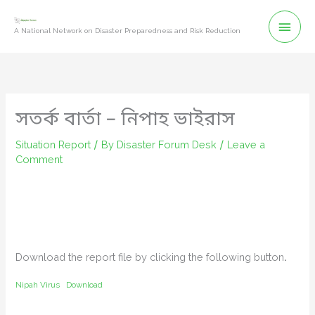
Skip
Mai
to
A National Network on Disaster Preparedness and Risk Reduction
content
Men
সতর্ক বার্তা – নিপাহ ভাইরাস
Situation Report
/ By
Disaster Forum Desk
/
Leave a
Comment
Download the report file by clicking the following button.
Nipah Virus
Download