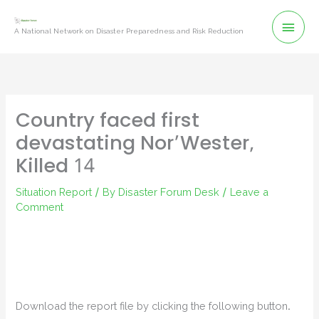
Skip
Mai
to
A National Network on Disaster Preparedness and Risk Reduction
content
Men
Country faced first
devastating Nor’Wester,
Killed 14
Situation Report
/ By
Disaster Forum Desk
/
Leave a
Comment
Download the report file by clicking the following button.