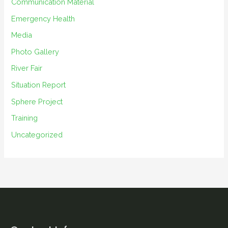
e
Communication Material
s
Emergency Health
Media
Photo Gallery
River Fair
Situation Report
Sphere Project
Training
Uncategorized