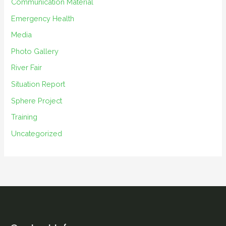
e
Communication Material
s
Emergency Health
Media
Photo Gallery
River Fair
Situation Report
Sphere Project
Training
Uncategorized