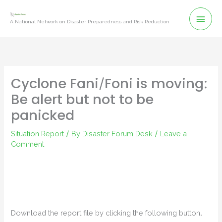
Skip
Mai
to
A National Network on Disaster Preparedness and Risk Reduction
content
Men
Cyclone Fani/Foni is moving:
Be alert but not to be
panicked
Situation Report
/ By
Disaster Forum Desk
/
Leave a
Comment
Download the report file by clicking the following button.