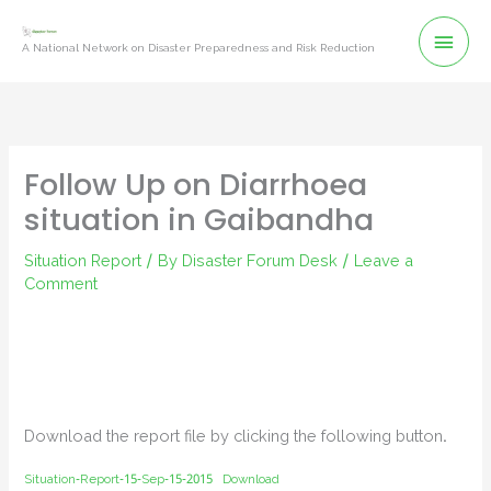
Skip
Mai
to
A National Network on Disaster Preparedness and Risk Reduction
content
Men
Follow Up on Diarrhoea
situation in Gaibandha
Situation Report
/ By
Disaster Forum Desk
/
Leave a
Comment
Download the report file by clicking the following button.
Situation-Report-15-Sep-15-2015
Download