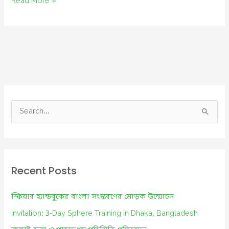
দুর্যোগ
Read More »
প্রস্তুতির
বিভিন্ন
ধাপ
S
e
a
r
c
Recent Posts
h
f
স্ফিয়ার হ্যান্ডবুকের বাংলা সংস্করণের মোড়ক উন্মোচন
o
Invitation: 3-Day Sphere Training in Dhaka, Bangladesh
r