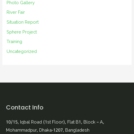
Photo Gallery
River Fair
Situation Report
Sphere Project
Training
Uncategorized
Contact Info
10/15, Iqbal Road (1st Floor), Flat B1, Block – A,
Mohammadpur, Dhaka-1207, Bangladesh