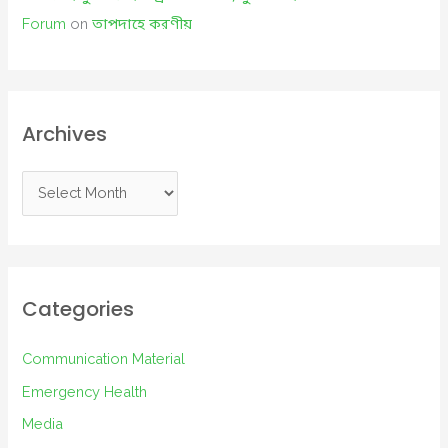
Forum
on
তাপদাহে করণীয়
Archives
A
r
c
h
i
Categories
v
e
Communication Material
s
Emergency Health
Media