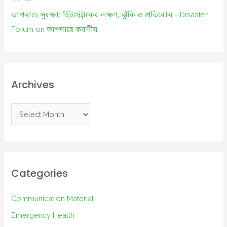
তাপদাহে সুরক্ষা: হিটস্ট্রোকের লক্ষণ, ঝুঁকি ও প্রতিরোধ – Disaster
Forum
on
তাপদাহে করণীয়
Archives
A
r
c
h
i
Categories
v
e
Communication Material
s
Emergency Health