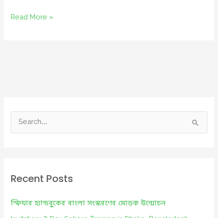
পরিকল্পনামতো
Read More »
কাজ
করলে,
চুরিদারি
বন্ধ
থাকলে
সব
সম্ভব
S
e
a
r
c
Recent Posts
h
f
স্ফিয়ার হ্যান্ডবুকের বাংলা সংস্করণের মোড়ক উন্মোচন
o