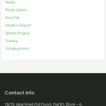
Media
Photo Gallery
River Fair
Situation Report
Sphere Project
Training
Uncategorized
Contact Info
10/15, Iqbal Road (1st Floor), Flat B1, Block – A,