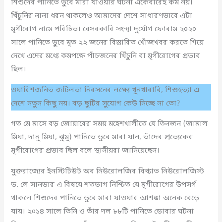
শিশুদের পানিতে ডুবে মারা যাওয়ার ঘটনা একেবারেই কম নয়।
খিঁচুনির নানা ধরন থাকলেও আমাদের দেশে সাধারণভাবে এটা
মৃগীরোগ নামে পরিচিত। বেসরকারি সংস্থা দুর্যোগ ফোরাম ২০২০
সালে পানিতে ডুবে মৃত ২২ জনের বিস্তারিত খোঁজখবর করতে গিয়ে
দেখে এদের মধ্যে কমপক্ষে পাঁচজনের খিঁচুনি বা মৃগীরোগের প্রভাব
ছিল।
ওয়ারিশজনিত জটিলতা নিরসনের লক্ষ্যে খুনখারাবি, শিশুহত্যা এ
দেশে নতুন কিছু নয়। বড় ছুটির সুযোগ কেউ নিচ্ছে না তো?
গত মে মাসে বড় জোয়ারের সময় মহেশখালীতে যে তিনজন (জামাল
মিয়া, দানু মিয়া, ঝুমু) পানিতে ডুবে মারা যান, তাঁদের প্রত্যেকের
মৃগীরোগের প্রভাব ছিল বলে স্থানীয়রা জানিয়েছেন।
যুক্তরাজ্যের ইনস্টিটিউট অব নিউরোলজির বিখ্যাত নিউরোলজিস্ট
ড. লে সানডার এ বিষয়ে শতভাগ নিশ্চিত যে মৃগীরোগের উপসর্গ
থাকলে শিশুদের পানিতে ডুবে মারা যাওয়ার আশঙ্কা অনেক বেড়ে
যায়। ২০১৪ সালে তিনি ও তাঁর দল ৮৮টি পানিতে ডোবার ঘটনা