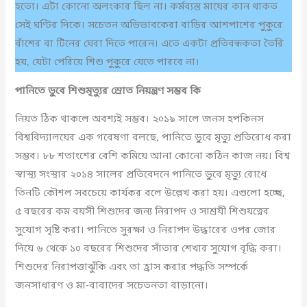
হতো। এটা কোনো অলংকার ছিল না। কর্মব্যস্ত মায়ের কান থাকত
সেই ঘণ্টির দিকে। সচেতন অভিভাবকেরা বাড়ির আশপাশের পুকুরে
বাঁশের বা টিনের ঘেরা দিতে পারেন। এতে একটা প্রতিবন্ধকতা তৈরি
হয়, যেটা পেরিয়ে শিশু পুকুরে যেতে পারবে না।
পানিতে ডুবে শিশুমৃত্যুর স্রোত নিয়ন্ত্রণ সম্ভব কি
নিয়ত ঠিক থাকলে অবশ্যই সম্ভব। ২০১৯ সালে জনস হপকিনস
বিশ্ববিদ্যালয়ের এক গবেষণা বলছে, পানিতে ডুবে মৃত্যু প্রতিরোধ করা
সম্ভব। ৮৮ শতাংশের বেশি কমিয়ে আনা কোনো কঠিন কাজ নয়। বিশ্ব
স্বাস্থ্য সংস্থার ২০১৪ সালের প্রতিবেদনে পানিতে ডুবে মৃত্যু রোধে
তিনটি কৌশল সবচেয়ে কার্যকর বলে উল্লেখ করা হয়। এগুলো হচ্ছে,
৫ বছরের কম বয়সী শিশুদের জন্য নিরাপদ ও সাশ্রয়ী শিশুযত্নের
সুযোগ সৃষ্টি করা। পানিতে সুরক্ষা ও নিরাপদ উদ্ধারের ওপর জোর
দিয়ে ৬ থেকে ১০ বছরের শিশুদের সাঁতার শেখার সুযোগ বৃদ্ধি করা।
শিশুদের নিরাপত্তাঝুঁকি এবং তা হ্রাস করার পদ্ধতি সম্পর্কে
জনসাধারণ ও মা-বাবাদের সচেতনতা বাড়ানো।