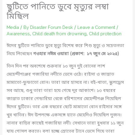
ছুটিতে পানিতে ডুবে মৃত্যুর লম্বা
মিছিল
Media
/ By
Disaster Forum Desk
/
Leave a Comment
/
Awareness
,
Child death from drowning
,
Child protection
ঈদের ছুটিতে পানিতে ডুবে মৃত্যু বিশেষ করে শিশু মৃত্যু ও সচেতনতা
নিয়ে লিখেছেন
গওহার নঈম ওয়ারা (প্রকাশ: ১৭ জুন মে ২০২৫)
তিন দিন পর অবশেষে শুক্রবার ১৩ জুন দুই বোনের লাশ
মেহেন্দীগঞ্জের গজারিয়া নদীতে ভেসে ওঠে। রাইসা ও জান্নাত
মামাতো-ফুফাতো বোন। তারা আর হাসবে না। বই–খাতা, স্কুলড্রেস
সব আছে, শুধু তারা তারা হয়ে গেছে দূর আকাশে। ১৩ বছরের
জান্নাত ঢাকার গেন্ডারিয়া থেকে বরিশালের মেহেন্দীগঞ্জ গিয়েছিল
ঈদের ছুটিতে। তার এক বছরের ছোট মামাতো বোন রাইসার সঙ্গে
খুব খাতির। ঈদ উপলক্ষে একসঙ্গে হাতে মেহেদিও দিয়েছিল দুজন।
নানার বাড়ির কাছেই গজারিয়া নদী। সেখানে তারা বুধবার ১১ জুন
যায় গোসল করতে। বলা হচ্ছে স্রোতের টানে ভেসে গিয়ে তারা