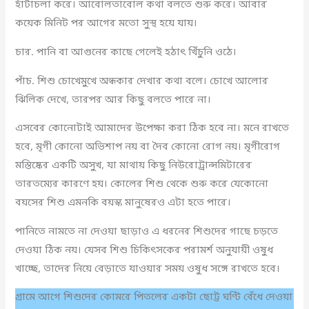
হাঁটাচলা করে। আবোলতাবোল কথা বলতে শুরু করে। আবার
কয়েক মিনিট পর আগের মতো সুস্থ হয়ে যায়।
চার. পানি বা আগুনের কাছে গেলেই হঠাৎ খিঁচুনি ওঠে।
পাঁচ. শিশু চোখেমুখে অন্ধকার দেখার কথা বলে। চোখে আলোর
ঝিলিক দেখে, তারপর আর কিছু বলতে পারে না।
এসবের কোনোটাই আমাদের উপেক্ষা করা ঠিক হবে না। মনে রাখতে
হবে, মৃগী কোনো অভিশাপ নয় বা দৈব কোনো রোগ নয়। মৃগীরোগ
মস্তিষ্কের একটি অসুখ, যা মাথায় কিছু নিউরোট্রান্সমিটারের
তারতম্যের কারণে হয়। কোলের শিশু থেকে শুরু করে যেকোনো
বয়সের শিশু এমনকি বয়স্ক মানুষেরও এটা হতে পারে।
পানিতে নামতে না দেওয়া ছাড়াও এ ধরনের শিশুদের গাছে চড়তে
দেওয়া ঠিক নয়। যেসব শিশু চিকিৎসকের পরামর্শ অনুযায়ী ওষুধ
খাচ্ছে, তাদের নিয়ে বেড়াতে যাওয়ার সময় ওষুধ সঙ্গে রাখতে হবে।
গ্রামে আগে শিশুদের কোমরে পিতলের একটা ছোট্ট ঘণ্টি বেঁধে দেওয়া