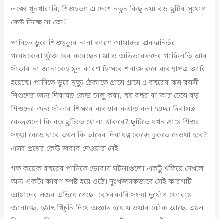
লক্ষ্যে খুনখারাবি, শিশুহত্যা এ দেশে নতুন কিছু নয়। বড় ছুটির সুযোগ
কেউ নিচ্ছে না তো?
পানিতে ডুবে শিশুমৃত্যুর নানা কারণ আমাদের প্রকল্পনির্ভর
গবেষকেরা খুঁজে বের করেছেন। মা ও অভিভাবকদের গাফিলতি আর
সাঁতার না জানাকেই মূল কারণ হিসেবে শনাক্ত করে ব্যবস্থাপত্র জারি
হয়েছে। পানিতে ডুবে মৃত্যু ঠেকাতে গ্রামে গ্রামে ৫ বছরের কম বয়সী
শিশুদের জন্য দিবাযত্ন কেন্দ্র চালু করা, ছয় বছর বা তার চেয়ে বড়
শিশুদের জন্য সাঁতার শিক্ষার ব্যবস্থার কথাও বলা হচ্ছে। দিবাযত্ন
কেন্দ্রগুলো কি বড় ছুটিতে খোলা থাকবে? ছুটিতে যখন গ্রামে শিশুর
সংখ্যা বেড়ে যাবে তখন কি তাদের দিবাযত্ন কেন্দ্রে ঢুকতে দেওয়া হবে?
এসব প্রশ্নের কেউ জবাব দেওয়ার নেই।
গত কয়েক বছরের পানিতে ডোবার ঘটনাগুলো একটু খতিয়ে দেখলে
অন্য একটা কারণ স্পষ্ট হয়ে ওঠে। দুঃখজনকভাবে সেই কারণটি
আমাদের নজর এড়িয়ে গেছে। বেসরকারি সংস্থা দুর্যোগ ফোরাম
জানাচ্ছে, হঠাৎ খিঁচুনি দিয়ে অজ্ঞান হয়ে যাওয়ার ঝোঁক আছে, এমন