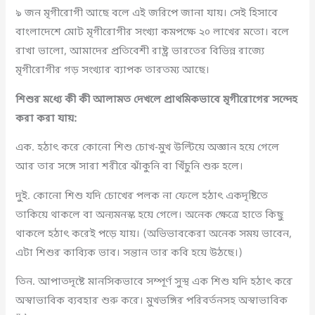
৯ জন মৃগীরোগী আছে বলে এই জরিপে জানা যায়। সেই হিসাবে
বাংলাদেশে মোট মৃগীরোগীর সংখ্যা কমপক্ষে ২০ লাখের মতো। বলে
রাখা ভালো, আমাদের প্রতিবেশী রাষ্ট্র ভারতের বিভিন্ন রাজ্যে
মৃগীরোগীর গড় সংখ্যার ব্যাপক তারতম্য আছে।
শিশুর মধ্যে কী কী আলামত দেখলে প্রাথমিকভাবে মৃগীরোগের সন্দেহ
করা করা যায়:
এক. হঠাৎ করে কোনো শিশু চোখ-মুখ উল্টিয়ে অজ্ঞান হয়ে গেলে
আর তার সঙ্গে সারা শরীরে ঝাঁকুনি বা খিঁচুনি শুরু হলে।
দুই. কোনো শিশু যদি চোখের পলক না ফেলে হঠাৎ একদৃষ্টিতে
তাকিয়ে থাকলে বা অন্যমনস্ক হয়ে গেলে। অনেক ক্ষেত্রে হাতে কিছু
থাকলে হঠাৎ করেই পড়ে যায়। (অভিভাবকেরা অনেক সময় ভাবেন,
এটা শিশুর কাব্যিক ভাব। সন্তান তার কবি হয়ে উঠছে।)
তিন. আপাতদৃষ্টে মানসিকভাবে সম্পূর্ণ সুস্থ এক শিশু যদি হঠাৎ করে
অস্বাভাবিক ব্যবহার শুরু করে। মুখভঙ্গির পরিবর্তনসহ অস্বাভাবিক