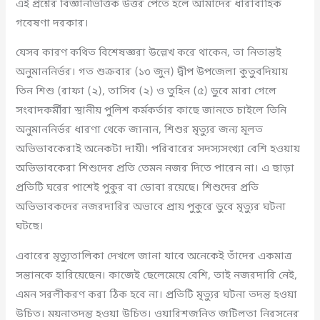
এই প্রশ্নের বিজ্ঞানভিত্তিক উত্তর পেতে হলে আমাদের ধারাবাহিক
গবেষণা দরকার।
যেসব কারণ কথিত বিশেষজ্ঞরা উল্লেখ করে থাকেন, তা নিতান্তই
অনুমাননির্ভর। গত শুক্রবার (১৩ জুন) দ্বীপ উপজেলা কুতুবদিয়ায়
তিন শিশু (রাফা (২), তাসিব (২) ও তুহিন (৫) ডুবে মারা গেলে
সংবাদকর্মীরা স্থানীয় পুলিশ কর্মকর্তার কাছে জানতে চাইলে তিনি
অনুমাননির্ভর ধারণা থেকে জানান, শিশুর মৃত্যুর জন্য মূলত
অভিভাবকেরাই অনেকটা দায়ী। পরিবারের সদস্যসংখ্যা বেশি হওয়ায়
অভিভাবকেরা শিশুদের প্রতি তেমন নজর দিতে পারেন না। এ ছাড়া
প্রতিটি ঘরের পাশেই পুকুর বা ডোবা রয়েছে। শিশুদের প্রতি
অভিভাবকদের নজরদারির অভাবে প্রায় পুকুরে ডুবে মৃত্যুর ঘটনা
ঘটছে।
এবারের মৃত্যুতালিকা দেখলে জানা যাবে অনেকেই তাঁদের একমাত্র
সন্তানকে হারিয়েছেন। কাজেই ছেলেমেয়ে বেশি, তাই নজরদারি নেই,
এমন সরলীকরণ করা ঠিক হবে না। প্রতিটি মৃত্যুর ঘটনা তদন্ত হওয়া
উচিত। ময়নাতদন্ত হওয়া উচিত। ওয়ারিশজনিত জটিলতা নিরসনের