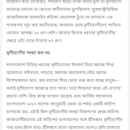
বিশ্লেষণ করে দেখেছেন, পাঁচজন ছাড়া বাকি সবাই মৃগী বা মৃগীরোগ-
সংক্রান্ত কোনো না কোনো জটিলতায় ভুগছিলেন। যুক্তরাষ্ট্রভিত্তিক
স্বাস্থ্যবিষয়ক অনলাইন পত্রিকা মেডপেজ টুডে লে সানডার–এর
গবেষণার সূত্র ধরে জানিয়েছে, অন্যদের চেয়ে মৃগীরোগীদের পানিতে
ডোবার আশঙ্কা ২০ গুণ বেশি। আবার বিশেষ ধরনের মৃগীরোগীর
ক্ষেত্রে এটা বেড়ে দাঁড়ায় ৯৭ গুণ।
মৃগীরোগীর সংখ্যা কম নয়
বাংলাদেশে বিভিন্ন ধরনের মৃগীরোগের উপসর্গ নিয়ে অনেক শিশু
আমাদের পরিবারে, পাড়ায়, সমাজে অবহেলায় বেঁচে আছে।
বিশেষজ্ঞদের মতে, কম বয়সের শিশু থেকে শুরু করে বয়স্ক মানুষ—
সবাই মৃগীরোগে আক্রান্ত হতে পারে। তবে শিশুদের মধ্যে এই রোগের
প্রভাব বেশি। বিশ্ব স্বাস্থ্য সংস্থার আগ্রহে এবং আর্থিক সহায়তায়
বাংলাদেশে ২০১৭ সালের জানুয়ারি থেকে মে পর্যন্ত একটি জরিপ
চালানো হয়। এটাই ছিল মৃগীরোগীর সংখ্যা নিরূপণের প্রথম জরিপ।
কাকতালীয়ভাবে এই জরিপের ফলাফলের সঙ্গে শ্রীলঙ্কার মৃগীরোগীর
তথ্য হুবহু মিলে যায়। শ্রীলঙ্কার মতো আমাদের দেশেও প্রতি হাজারে