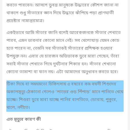
করতে পারবেন। আসলে ডুবন্ত মানুষকে উদ্ধারের কৌশল জানা না
থাকলে শুধু সাঁতারের জ্ঞান দিয়ে উদ্ধারে ঝাঁপিয়ে পড়া প্রাণঘাতী
প্রচেষ্টার নামান্তরমাত্র।
একইভাবে আমি সাঁতার জানি বলেই আরেকজনকে সাঁতার শেখাতে
পারব, এমন ভাবনার কোনো মানে নেই। সব খেলোয়াড় যেমন কোচ
হতে পারেন না, তেমনি সব সাঁতারুই সাঁতারের প্রশিক্ষক হওয়ার
উপযুক্ত নন। এবার যে চারজন অভিভাবক ডুবে মারা গেছেন, তাঁরা
সবাই সাঁতার শেখাতে গিয়ে দুর্ঘটনার শিকার হন। সাঁতার শেখানো
কোনো তামাশা বা ফান নয়। এটা আমাদের অনুধাবন করতে হবে।
টিকা দিয়ে বা সময়মতো চিকিৎসায় ৫ বছরের কম বয়সী শিশুদের
অকালমৃত্যু ঠেকানো গেলেও ‘লাভের গুড় পিঁপড়ে’ মানে পানিতে খেয়ে
যাচ্ছে। শিশুরা ডুবে মারা যাচ্ছে পানির বালতিতে, ডোবায়, পুকুরে,
খালে, নদীতে।
এত মৃত্যুর কারণ কী