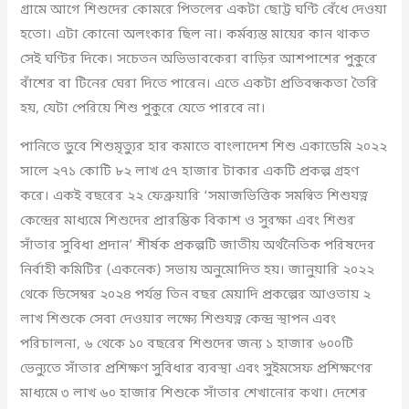
গ্রামে আগে শিশুদের কোমরে পিতলের একটা ছোট্ট ঘণ্টি বেঁধে দেওয়া
হতো। এটা কোনো অলংকার ছিল না। কর্মব্যস্ত মায়ের কান থাকত
সেই ঘণ্টির দিকে। সচেতন অভিভাবকেরা বাড়ির আশপাশের পুকুরে
বাঁশের বা টিনের ঘেরা দিতে পারেন। এতে একটা প্রতিবন্ধকতা তৈরি
হয়, যেটা পেরিয়ে শিশু পুকুরে যেতে পারবে না।
পানিতে ডুবে শিশুমৃত্যুর হার কমাতে বাংলাদেশ শিশু একাডেমি ২০২২
সালে ২৭১ কোটি ৮২ লাখ ৫৭ হাজার টাকার একটি প্রকল্প গ্রহণ
করে। একই বছরের ২২ ফেব্রুয়ারি ‘সমাজভিত্তিক সমন্বিত শিশুযত্ন
কেন্দ্রের মাধ্যমে শিশুদের প্রারম্ভিক বিকাশ ও সুরক্ষা এবং শিশুর
সাঁতার সুবিধা প্রদান’ শীর্ষক প্রকল্পটি জাতীয় অর্থনৈতিক পরিষদের
নির্বাহী কমিটির (একনেক) সভায় অনুমোদিত হয়। জানুয়ারি ২০২২
থেকে ডিসেম্বর ২০২৪ পর্যন্ত তিন বছর মেয়াদি প্রকল্পের আওতায় ২
লাখ শিশুকে সেবা দেওয়ার লক্ষ্যে শিশুযত্ন কেন্দ্র স্থাপন এবং
পরিচালনা, ৬ থেকে ১০ বছরের শিশুদের জন্য ১ হাজার ৬০০টি
ভেন্যুতে সাঁতার প্রশিক্ষণ সুবিধার ব্যবস্থা এবং সুইমসেফ প্রশিক্ষণের
মাধ্যমে ৩ লাখ ৬০ হাজার শিশুকে সাঁতার শেখানোর কথা। দেশের