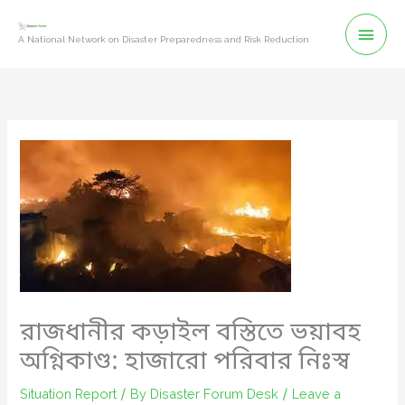
Skip
Mai
to
A National Network on Disaster Preparedness and Risk Reduction
content
Men
রাজধানীর কড়াইল বস্তিতে ভয়াবহ
অগ্নিকাণ্ড: হাজারো পরিবার নিঃস্ব
Situation Report
/ By
Disaster Forum Desk
/
Leave a