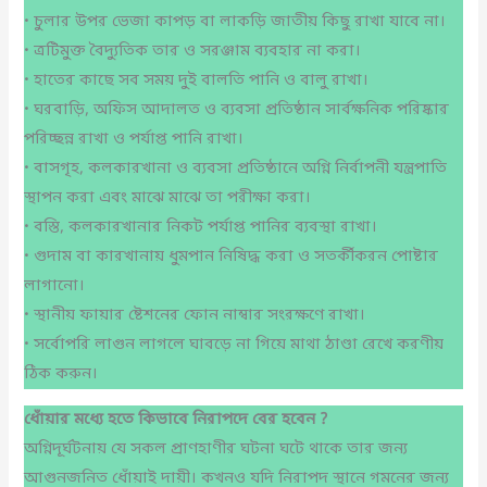
• চুলার উপর ভেজা কাপড় বা লাকড়ি জাতীয় কিছু রাখা যাবে না।
• ত্রটিমুক্ত বৈদ্যুতিক তার ও সরঞ্জাম ব্যবহার না করা।
• হাতের কাছে সব সময় দুই বালতি পানি ও বালু রাখা।
• ঘরবাড়ি, অফিস আদালত ও ব্যবসা প্রতিষ্ঠান সার্বক্ষনিক পরিষ্কার
পরিচ্ছন্ন রাখা ও পর্যাপ্ত পানি রাখা।
• বাসগৃহ, কলকারখানা ও ব্যবসা প্রতিষ্ঠানে অগ্নি নির্বাপনী যন্ত্রপাতি
স্থাপন করা এবং মাঝে মাঝে তা পরীক্ষা করা।
• বস্তি, কলকারখানার নিকট পর্যাপ্ত পানির ব্যবস্থা রাখা।
• গুদাম বা কারখানায় ধুমপান নিষিদ্ধ করা ও সতর্কীকরন পোষ্টার
লাগানো।
• স্থানীয় ফায়ার ষ্টেশনের ফোন নাম্বার সংরক্ষণে রাখা।
• সর্বোপরি লাগুন লাগলে ঘাবড়ে না গিয়ে মাথা ঠাণ্ডা রেখে করণীয়
ঠিক করুন।
ধোঁয়ার
মধ্যে
হতে
কিভাবে
নিরাপদে
বের
হবেন
?
অগ্নিদূর্ঘটনায় যে সকল প্রাণহাণীর ঘটনা ঘটে থাকে তার জন্য
আগুনজনিত ধোঁয়াই দায়ী। কখনও যদি নিরাপদ স্থানে গমনের জন্য