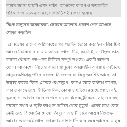
কারণ জানা যায়নি এখন পর্যন্ত। আগু‌নের কারণ ও ক্ষয়ক্ষতির
পরিমাণ জানতে ৫ সদস্যের ক‌মি‌টি গঠন করা হয়েছে।
নিঃস্ব
মানুষের
অসহায়তা
:
ভোরের
আলোয়
প্রকাশ
পেল
আগুনে
পোড়া
কড়াইল
২৫ নভেম্বর রাতের অগ্নিকাণ্ডের পর পরদিন ভোরে কড়াইল বস্তির চিত্র
আরও নির্মমভাবে সামনে আসে। পোড়া টিন, কংক্রিট, ভস্মীভূত কাঠ,
কালো ধোঁয়ার গন্ধ—সব মিলিয়ে সম্পূর্ণ লণ্ডভণ্ড একটি জনপদ।
খোলা আকাশের নিচে হাজারো মানুষের আশ্রয়হীন অবস্থায় কাটাচ্ছে
মানুষ।ক্ষতিগ্রস্ত পরিবারগুলো নিজেদের যা কিছু অবশিষ্ট আছে, তা
উদ্ধার করতে ফিরে এসেছে ধ্বংসস্তূপে। কারও হাতে অর্ধদগ্ধ কাপড়,
কারও কাছে ভাঙা হাঁড়ি-পাতিল, কোথাও ছড়িয়ে রয়েছে পোড়া বই,
স্কুলব্যাগ, আবার কোথাও গলে যাওয়া ইলেকট্রনিকস—মানুষের বহু
বছরের সঞ্চয় ও স্মৃতি আগুনে হারিয়ে গেছে মুহূর্তে। এদের মধ্যে কেউ
কেউ রেড ক্রিসেন্টের দেওয়া তাঁবুতে অস্থায়ীভাবে আশ্রয় নিয়েছেন,
আবার অনেকেই খোলা জায়গায় গাদাগাদি করে শুয়ে আছেন। মানুষ