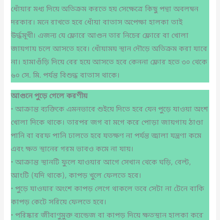
ধোঁয়ার মধ্য দিয়ে অতিক্রম করতে হয় সেক্ষেত্রে কিছু পন্থা অবলম্বন
দরকার। মনে রাখতে হবে ধোঁয়া বাতাস অপেক্ষা হালকা তাই
উর্দ্ধমূখী। এজন্য যে ফ্লোরে আগুন তার নিচের ফ্লোরে বা খোলা
জায়গায় চলে আসতে হবে। ধোঁয়াময় স্থান দৌড়ে অতিক্রম করা যাবে
না। হামাগুঁড়ি দিয়ে বের হয়ে আসতে হবে কেননা ফ্লোর হতে ৩০ থেকে
৬০ সে. মি. পর্যন্ত বিশুদ্ধ বাতাস থাকে।
আগুনে পুড়ে গেলে করণীয়
• আক্রান্ত ব্যক্তিকে এমনভাবে শুইয়ে দিতে হবে যেন পুড়ে যাওয়া অংশ
খোলা দিকে থাকে। তারপর জগ বা মগে করে পোড়া জায়গায় ঠাণ্ডা
পানি বা বরফ পানি ঢালতে হবে যতক্ষণ না পর্যন্ত জ্বালা যন্ত্রণা কমে
এবং ক্ষত স্থানের গরম ভাবও কমে না যায়।
• আক্রান্ত স্থানটি ফুলে যাওয়ার আগে সেখান থেকে ঘড়ি, বেল্ট,
আংটি (যদি থাকে), কাপড় খুলে ফেলতে হবে।
• পুড়ে যাওয়ার অংশে কাপড় লেগে থাকলে তবে সেটা না টেনে বাকি
কাপড় কেটে সরিয়ে ফেলতে হবে।
• পরিষ্কার জীবাণুমুক্ত ব্যন্ডেজ বা কাপড় দিয়ে ক্ষতস্থান হালকা করে