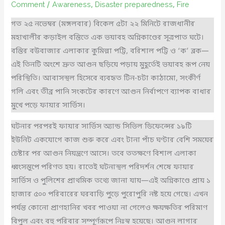
Comment
/
Awareness
,
Disaster preparedness
,
Fire
গত ২৫ নভেম্বর (মঙ্গলবার) বিকেল ৫টা ২২ মিনিটে রাজধানীর
মহাখালীর কড়াইল বস্তিতে এক ভয়াবহ অগ্নিকাণ্ডের সূত্রপাত ঘটে।
বস্তির বউবাজার এলাকার কুমিল্লা পট্টি, বরিশাল পট্টি ও ‘ক’ ব্লক—
এই তিনটি অংশে দ্রুত আগুন ছড়িয়ে পড়ায় মুহূর্তেই ভয়াবহ রূপ নেয়
পরিস্থিতি। আবাসস্থল হিসেবে ব্যবহৃত টিন-চটা কাঠামো, সংকীর্ণ
গলি এবং তীব্র পানি সংকটের কারণে আগুন নির্বাপণে ব্যাপক বাধার
মুখে পড়ে ফায়ার সার্ভিস।
ঘটনার পরপরই ফায়ার সার্ভিস অ্যান্ড সিভিল ডিফেন্সের ১৯টি
ইউনিট একযোগে কাজ শুরু করে এবং টানা পাঁচ ঘণ্টার বেশি সময়ের
চেষ্টার পর আগুন নিয়ন্ত্রণে আসে। তবে ততক্ষণে বিশাল এলাকা
ধ্বংসস্তূপে পরিণত হয়। রাতেই ঘটনাস্থল পরিদর্শন শেষে ফায়ার
সার্ভিস ও পুলিশের প্রাথমিক তথ্যে জানা যায়—এই অগ্নিকাণ্ডে প্রায় ১
হাজার ৫০০ পরিবারের ঘরবাড়ি পুড়ে পুরোপুরি নষ্ট হয়ে গেছে। এখন
পর্যন্ত কোনো প্রাণহানির খবর পাওয়া না গেলেও ক্ষয়ক্ষতির পরিমাণ
বিপুল এবং বহু পরিবার সম্পূর্ণরূপে নিঃস্ব হয়েছে। আগুন লাগার