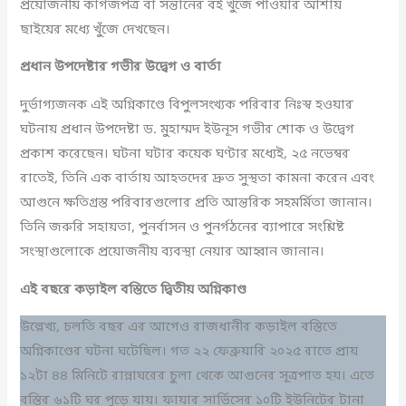
প্রয়োজনীয় কাগজপত্র বা সন্তানের বই খুঁজে পাওয়ার আশায়
ছাইয়ের মধ্যে খুঁজে দেখছেন।
প্রধান
উপদেষ্টার
গভীর
উদ্বেগ
ও
বার্তা
দুর্ভাগ্যজনক এই অগ্নিকাণ্ডে বিপুলসংখ্যক পরিবার নিঃস্ব হওয়ার
ঘটনায় প্রধান উপদেষ্টা ড. মুহাম্মদ ইউনূস গভীর শোক ও উদ্বেগ
প্রকাশ করেছেন। ঘটনা ঘটার কয়েক ঘণ্টার মধ্যেই, ২৫ নভেম্বর
রাতেই, তিনি এক বার্তায় আহতদের দ্রুত সুস্থতা কামনা করেন এবং
আগুনে ক্ষতিগ্রস্ত পরিবারগুলোর প্রতি আন্তরিক সহমর্মিতা জানান।
তিনি জরুরি সহায়তা, পুনর্বাসন ও পুনর্গঠনের ব্যাপারে সংশ্লিষ্ট
সংস্থাগুলোকে প্রয়োজনীয় ব্যবস্থা নেয়ার আহ্বান জানান।
এই বছরে কড়াইল বস্তিতে দ্বিতীয় অগ্নিকাণ্ড
উল্লেখ্য, চলতি বছর এর আগেও রাজধানীর কড়াইল বস্তিতে
অগ্নিকাণ্ডের ঘটনা ঘটেছিল। গত ২২ ফেব্রুয়ারি ২০২৫ রাতে প্রায়
১২টা ৪৪ মিনিটে রান্নাঘরের চুলা থেকে আগুনের সূত্রপাত হয়। এতে
বস্তির ৬১টি ঘর পুড়ে যায়। ফায়ার সার্ভিসের ১০টি ইউনিটের টানা