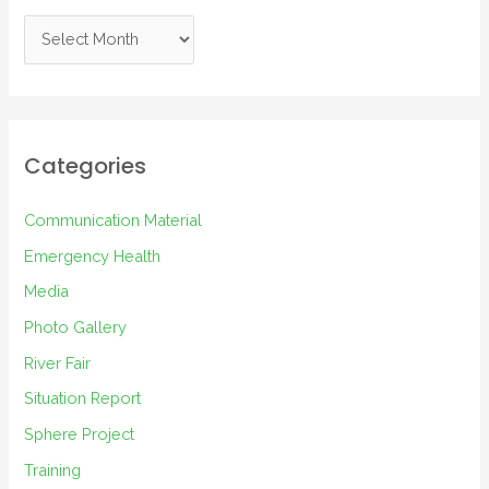
A
r
c
h
i
Categories
v
e
Communication Material
s
Emergency Health
Media
Photo Gallery
River Fair
Situation Report
Sphere Project
Training