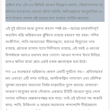
চেষ্টায় রাত ১টা ৩৫ মিনিটে আগুন নিয়ন্ত্রণে আসে। সৌভাগ্যবশত সে
ঘটনায় হতাহতের কোনো ঘটনা ঘটেনি। ক্ষতিগ্রস্তদের আনুমানিক ১০
লাখ টাকার সম্পদ নষ্ট হয়েছে বলে ফায়ার সার্ভিস জানায়।
এই দুই ঘটনার মধ্যে তুলনা করলে স্পষ্ট হয়—অত্যন্ত ঘনবসতিপূর্ণ
কড়াইল বস্তি অগ্নিকাণ্ডের ঝুঁকিতে রয়েছে বছরের পর বছর। গলির
সংকীর্ণতা, পানি সরবরাহের সীমাবদ্ধতা, যত্রতত্র বিদ্যুতের তার
রয়েছে, প্রত্যেক বাসায় গ্যাস সিলিন্ডার রয়েছে, এই সবই এ ধরনের
বিপর্যয়কে আরও ভয়াবহ করে তোলে। আগুন লাগার উৎস বিভিন্ন
হলেও ক্ষতির মাত্রা প্রায় একই রকম ধ্বংসাত্মক হয়ে উঠে।
গত ২৫ নভেম্বরের অগ্নিকাণ্ড কেবল একটি দুর্ঘটনা নয়— প্রতিবছরের
মত এবারো এটি নগর দারিদ্র্য, অপরিকল্পিত নগরায়ণ এবং মৌলিক
সুরক্ষা-ব্যবস্থার অভাবের নির্মম বাস্তবচিত্র তুলে ধরেছে। হাজারো
সাধারণ মানুষের মাথা গোঁজার একমাত্র ঠাঁইটি আগুনে পুড়ে গেলে
তাদের ভবিষ্যৎ অন্ধকারাচ্ছন্ন হয়ে পড়ে। তাই এই ঘটনার পর জরুরি
খাদ্য, পানি, চিকিৎসা ও আশ্রয় সহায়তার পাশাপাশি দীর্ঘমেয়াদে