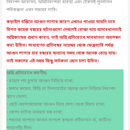
নিরাপদ আবাসন, অগ্নিনিরাপত্তা ব্যবস্থা এবং টেকসই পুনর্বাসন
পরিকল্পনা এখন সময়ের দাবি।
কড়াইল বস্তিতে আগুন লাগার কারণ এখনও পাওয়া যায়নি তবে
বিগত কয়েক বছরের ঘটনাগুলো দেখলেই বোঝা যায় অসাবধানতাই
অগ্নিকান্ডের প্রধান কারন, তাই অগ্নি প্রতিরোধে সাবধানতা অবলম্বন
করা উচিত। সাধারণত প্রতিবছর নভেম্বর থেকে ফেব্রুয়ারি পর্যন্ত
আগুন লাগার হার বছরের অন্যান্য সময় থেকে অনেক বেড়ে যায়।
তাই সকলের এই সময় কিছু সর্তকতা মেনে চলা উচিত।
অগ্নি
প্রতিরোধে
করণীয়
;
• রান্নার পর চুলার আগুন নিভিয়ে রাখা;
• মশার কয়েল, বিড়ি বা সিগারেটের জ্বলন্ত অংশ নিভিয়ে নিরাপদ
স্থানে ফেলা;
• ছোট ছেলেমেয়েদের আগুন নিয়ে খেলা থেকে বিরত রাখা;
• খোলা বাতির ব্যবহার বন্ধ রাখা;
• পরনের কাপড়ে আগুন লাগলে কখনো দৌঁডাবেন না, মাটিতে
গাড়াগড়ি দিন।