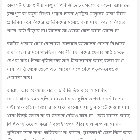
অশাসনীয় এবং সীমানাশূন্য’ পরিস্থিতিতে বসবাস করছেন। আমাদের
ব্রহ্মপুত্র বা যমুনা কিংবা পদ্মার চরের প্রান্তিক মানুষের মতো তাঁরা
প্রান্তিক। তবে তাঁদের প্রান্তিকদের মধ্যেও বলা যায়। কারণ, তাঁদের
পাশে কেউ দাঁড়ায় না। তাঁদের আওয়াজ কেউ কানে তোলে না।
বইটির পাতায় চোখ বোলাতে বোলাতে আমাদের দেশের শিশুদের
কথা বারবার মনে পড়ছিল। অবলীলায় তাদের খেলার মাঠ কেড়ে
নেওয়া যায়। শিক্ষাপ্রতিষ্ঠানের মাঠ ঠিকাদারের কাছে বন্ধক রাখা
যায়। বাড়ি থেকে ডেকে এনে গাছের সঙ্গে বেঁধে ধড়ক–বেধড়ক
পেটানো যায়।
কান্নার আর বেদম মরধরের ছবি ভিডিও করে সামাজিক
যোগাযোগমাধ্যমে ছড়িয়ে দেওয়া যায়। চুরির অপবাদে ঘণ্টার পর
ঘণ্টা হাত বেঁধে রাস্তায় রাস্তায় ঘোরানো যায়। চুল কেটে দেওয়া যায়।
থানা কিছুই জানে না বা জানার চেষ্টাও করে না। কেউ তাদের কাছে
লিখিত অভিযোগ করেনি বলেই অপরাধীরা খালাস পায়। থানা–
পুলিশের সাফ কথা, অভিযোগ না করলে, ভুক্তভোগী মেনে নিলে তারা