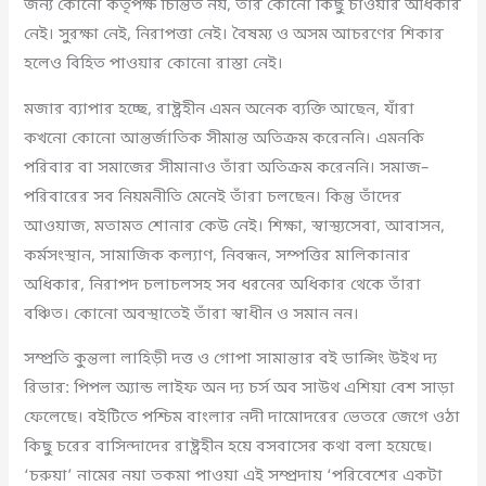
জন্য কোনো কর্তৃপক্ষ চিন্তিত নয়, তাঁর কোনো কিছু চাওয়ার অধিকার
নেই। সুরক্ষা নেই, নিরাপত্তা নেই। বৈষম্য ও অসম আচরণের শিকার
হলেও বিহিত পাওয়ার কোনো রাস্তা নেই।
মজার ব্যাপার হচ্ছে, রাষ্ট্রহীন এমন অনেক ব্যক্তি আছেন, যাঁরা
কখনো কোনো আন্তর্জাতিক সীমান্ত অতিক্রম করেননি। এমনকি
পরিবার বা সমাজের সীমানাও তাঁরা অতিক্রম করেননি। সমাজ–
পরিবারের সব নিয়মনীতি মেনেই তাঁরা চলছেন। কিন্তু তাঁদের
আওয়াজ, মতামত শোনার কেউ নেই। শিক্ষা, স্বাস্থ্যসেবা, আবাসন,
কর্মসংস্থান, সামাজিক কল্যাণ, নিবন্ধন, সম্পত্তির মালিকানার
অধিকার, নিরাপদ চলাচলসহ সব ধরনের অধিকার থেকে তাঁরা
বঞ্চিত। কোনো অবস্থাতেই তাঁরা স্বাধীন ও সমান নন।
সম্প্রতি কুন্তলা লাহিড়ী দত্ত ও গোপা সামান্তার বই ডান্সিং উইথ দ্য
রিভার: পিপল অ্যান্ড লাইফ অন দ্য চর্স অব সাউথ এশিয়া বেশ সাড়া
ফেলেছে। বইটিতে পশ্চিম বাংলার নদী দামোদরের ভেতরে জেগে ওঠা
কিছু চরের বাসিন্দাদের রাষ্ট্রহীন হয়ে বসবাসের কথা বলা হয়েছে।
‘চরুয়া’ নামের নয়া তকমা পাওয়া এই সম্প্রদায় ‘পরিবেশের একটা