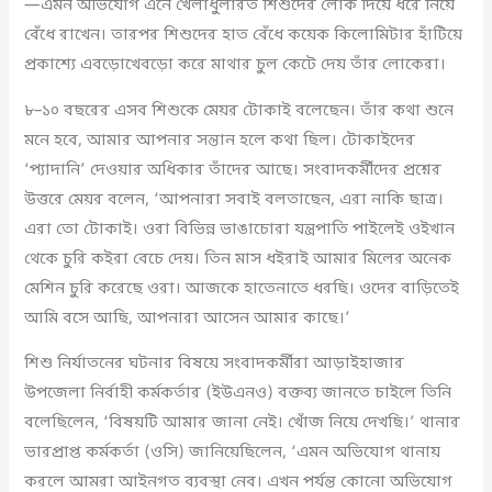
—এমন অভিযোগ এনে খেলাধুলারত শিশুদের লোক দিয়ে ধরে নিয়ে
বেঁধে রাখেন। তারপর শিশুদের হাত বেঁধে কয়েক কিলোমিটার হাঁটিয়ে
প্রকাশ্যে এবড়োখেবড়ো করে মাথার চুল কেটে দেয় তাঁর লোকেরা।
৮–১০ বছরের এসব শিশুকে মেয়র টোকাই বলেছেন। তাঁর কথা শুনে
মনে হবে, আমার আপনার সন্তান হলে কথা ছিল। টোকাইদের
‘প্যাদানি’ দেওয়ার অধিকার তাঁদের আছে। সংবাদকর্মীদের প্রশ্নের
উত্তরে মেয়র বলেন, ‘আপনারা সবাই বলতাছেন, এরা নাকি ছাত্র।
এরা তো টোকাই। ওরা বিভিন্ন ভাঙাচোরা যন্ত্রপাতি পাইলেই ওইখান
থেকে চুরি কইরা বেচে দেয়। তিন মাস ধইরাই আমার মিলের অনেক
মেশিন চুরি করেছে ওরা। আজকে হাতেনাতে ধরছি। ওদের বাড়িতেই
আমি বসে আছি, আপনারা আসেন আমার কাছে।’
শিশু নির্যাতনের ঘটনার বিষয়ে সংবাদকর্মীরা আড়াইহাজার
উপজেলা নির্বাহী কর্মকর্তার (ইউএনও) বক্তব্য জানতে চাইলে তিনি
বলেছিলেন, ‘বিষয়টি আমার জানা নেই। খোঁজ নিয়ে দেখছি।’ থানার
ভারপ্রাপ্ত কর্মকর্তা (ওসি) জানিয়েছিলেন, ‘এমন অভিযোগ থানায়
করলে আমরা আইনগত ব্যবস্থা নেব। এখন পর্যন্ত কোনো অভিযোগ