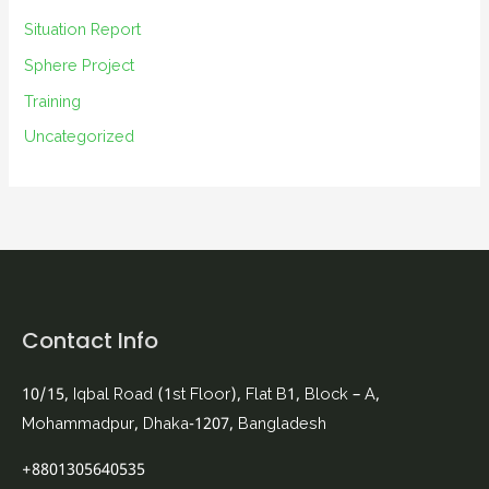
Situation Report
Sphere Project
Training
Uncategorized
Contact Info
10/15, Iqbal Road (1st Floor), Flat B1, Block – A,
Mohammadpur, Dhaka-1207, Bangladesh
+8801305640535