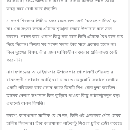
কী করবে? কেউ অভিযোগ করলে বা বাদীর কাগজ পেলে তবেই
তদন্ত করে দেখা যাবে ইত্যাদি।
এ দেশে শিশুদের পিটিয়ে মেরে ফেললেও কেউ ‘স্বতঃপ্রণোদিত’ হন
না। এক সংসদ সদস্য এটাকে শৃঙ্খলা রক্ষার উপাদান বলে মনে
করেন। ‘শাসন করা খারাপ কিছু নয়’ বলে তিনি এটাকে বৈধ বলে রায়
দিয়ে দিলেন। নিশ্চয় সব সংসদ সদস্য তাঁর সঙ্গে একমত হবেন না।
কিন্তু দুঃখের বিষয়, তাঁর এমন দায়িত্বহীন বক্তব্যের প্রতিবাদও কেউ
করেননি।
নারায়ণগঞ্জের আড়াইহাজার উপজেলার গোপালদী পৌরসভার
রামচন্দ্রদী এলাকার কথাই ধরা যাক। ৬ ফেব্রুয়ারি সকালে সেখানে
একটি পরিত্যক্ত কারখানার কাছে তিনটি শিশু খেলাধুলা করছিল।
তাদের খেলার উপাদান ছিল কুড়িয়ে পাওয়া কিছু নাটবল্টুসদৃশ বস্তু।
এখানেই বাধল বিপত্তি।
কারণ, কারখানার মালিক যে সে নন, তিনি ওই এলাকার পৌর মেয়র
হালিম সিকদার। তাঁর কারখানার নাটবল্টু শিশুরা চুরির চেষ্টা করেছে