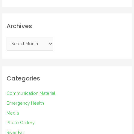
Archives
A
r
c
h
i
Categories
v
e
Communication Material
s
Emergency Health
Media
Photo Gallery
River Fair