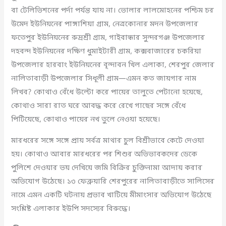
বা টেলিভিশনের পর্দা পর্যন্ত যায় না। ভোলার লালমোহনের পশ্চিম চর
উমেদ ইউনিয়নের পাঙ্গাশিয়া গ্রাম, নেত্রকোনার মদন উপজেলার
ফতেপুর ইউনিয়নের রুদ্রশ্রী গ্রাম, গাইবান্ধার সুন্দরগঞ্জ উপজেলার
দহবন্দ ইউনিয়নের দক্ষিণ ধুমাইটারী গ্রাম, কক্সবাজারের চকরিয়া
উপজেলার হারবাং ইউনিয়নের বৃন্দাবন খিল এলাকা, শেরপুর জেলার
নালিতাবাড়ী উপজেলার সিধূলী গ্রাম—এমন কত জায়গার নাম
লিখব? কোথাও বেঁধে উল্টো করে পায়ের তালুতে পেটানো হয়েছে,
কোথাও সারা রাত ঘরে আবদ্ধ করে রেখে গাছের সঙ্গে বেঁধে
পিটিয়েছে, কোথাও পায়ের নখ তুলে নেওয়া হয়েছে।
মারধরের সঙ্গে সঙ্গে প্রায় সর্বত্র মাথার চুল বিশ্রীভাবে কেটে দেওয়া
হয়। কোথাও আবার মারধরের পর শিশুর অভিভাবকদের ডেকে
পুলিশে দেওয়ার ভয় দেখিয়ে জমি বিক্রির চুক্তিনামা আদায় করার
অভিযোগ উঠেছে। ১৩ ফেব্রুয়ারি শেরপুরের নালিতাবাড়ীতে সালিসের
নামে এমন একটি ঘটনায় প্রভাব খাটিয়ে মীমাংসার অভিযোগ উঠেছে
সংশ্লিষ্ট এলাকার ইউপি সদস্যের বিরুদ্ধে।