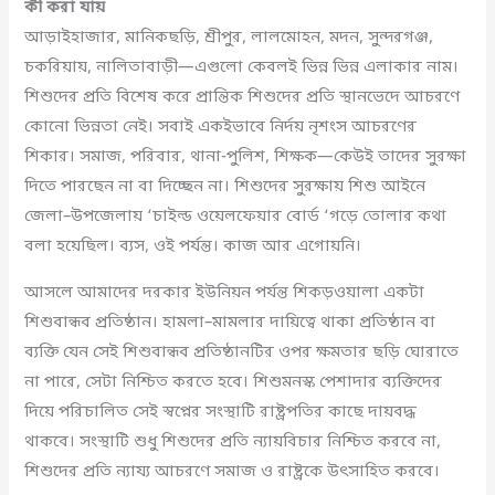
কী করা যায়
আড়াইহাজার, মানিকছড়ি, শ্রীপুর, লালমোহন, মদন, সুন্দরগঞ্জ,
চকরিয়ায়, নালিতাবাড়ী—এগুলো কেবলই ভিন্ন ভিন্ন এলাকার নাম।
শিশুদের প্রতি বিশেষ করে প্রান্তিক শিশুদের প্রতি স্থানভেদে আচরণে
কোনো ভিন্নতা নেই। সবাই একইভাবে নির্দয় নৃশংস আচরণের
শিকার। সমাজ, পরিবার, থানা-পুলিশ, শিক্ষক—কেউই তাদের সুরক্ষা
দিতে পারছেন না বা দিচ্ছেন না। শিশুদের সুরক্ষায় শিশু আইনে
জেলা–উপজেলায় ‘চাইল্ড ওয়েলফেয়ার বোর্ড ‘গড়ে তোলার কথা
বলা হয়েছিল। ব্যস, ওই পর্যন্ত। কাজ আর এগোয়নি।
আসলে আমাদের দরকার ইউনিয়ন পর্যন্ত শিকড়ওয়ালা একটা
শিশুবান্ধব প্রতিষ্ঠান। হামলা–মামলার দায়িত্বে থাকা প্রতিষ্ঠান বা
ব্যক্তি যেন সেই শিশুবান্ধব প্রতিষ্ঠানটির ওপর ক্ষমতার ছড়ি ঘোরাতে
না পারে, সেটা নিশ্চিত করতে হবে। শিশুমনস্ক পেশাদার ব্যক্তিদের
দিয়ে পরিচালিত সেই স্বপ্নের সংস্থাটি রাষ্ট্রপতির কাছে দায়বদ্ধ
থাকবে। সংস্থাটি শুধু শিশুদের প্রতি ন্যায়বিচার নিশ্চিত করবে না,
শিশুদের প্রতি ন্যায্য আচরণে সমাজ ও রাষ্ট্রকে উৎসাহিত করবে।