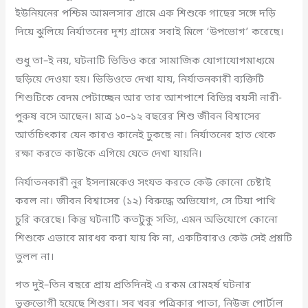
ইউনিয়নের পশ্চিম আমলসার গ্রামে এক শিশুকে গাছের সঙ্গে দড়ি
দিয়ে ঝুলিয়ে নির্যাতনের দৃশ্য গ্রামের সবাই মিলে ‘উপভোগ’ করেছে।
শুধু তা–ই নয়, ঘটনাটি ভিডিও করে সামাজিক যোগাযোগমাধ্যমে
ছড়িয়ে দেওয়া হয়। ভিডিওতে দেখা যায়, নির্যাতনকারী ব্যক্তিটি
শিশুটিকে বেদম পেটাচ্ছেন আর তার আশপাশে বিভিন্ন বয়সী নারী-
পুরুষ বসে আছেন। মাত্র ১০–১২ বছরের শিশু জীবন বিশ্বাসের
আর্তচিৎকার যেন কারও কানেই ঢুকছে না। নির্যাতনের হাত থেকে
রক্ষা করতে কাউকে এগিয়ে যেতে দেখা যায়নি।
নির্যাতনকারী নুর ইসলামকেও সংযত করতে কেউ কোনো চেষ্টাই
করল না। জীবন বিশ্বাসের (১২) বিরুদ্ধে অভিযোগ, সে টিয়া পাখি
চুরি করেছে। কিন্তু ঘটনাটি কতটুকু সত্যি, এমন অভিযোগে কোনো
শিশুকে এভাবে মারধর করা যায় কি না, একটিবারও কেউ সেই প্রশ্নটি
তুলল না।
গত দুই–তিন বছরে প্রায় প্রতিদিনই এ রকম রোমহর্ষ ঘটনার
ভুক্তভোগী হয়েছে শিশুরা। সব খবর পত্রিকার পাতা, নিউজ পোর্টাল