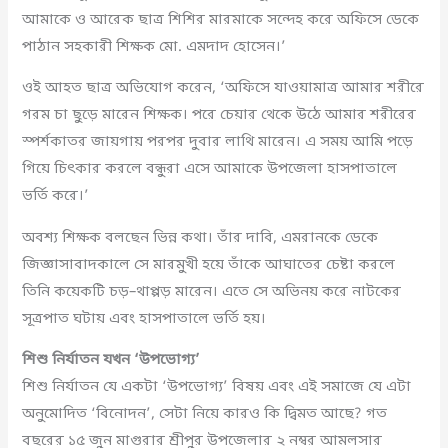
আমাকে ও আরেক ছাত্র শিশির মারমাকে সন্দেহ করে অফিসে ডেকে
পাঠান সহকারী শিক্ষক মো. এমদাদ হোসেন।’
ওই আহত ছাত্র অভিযোগ করেন, ‘অফিসে যাওয়ামাত্র আমার শরীরে
গরম চা ছুড়ে মারেন শিক্ষক। পরে চেয়ার থেকে উঠে আমার শরীরের
স্পর্শকাতর জায়গায় পরপর দুবার লাথি মারেন। এ সময় আমি পড়ে
গিয়ে চিৎকার করলে বন্ধুরা এসে আমাকে উপজেলা হাসপাতালে
ভর্তি করে।’
অবশ্য শিক্ষক বলছেন ভিন্ন কথা। তাঁর দাবি, এমরানকে ডেকে
জিজ্ঞাসাবাদকালে সে মারমুখী হয়ে তাঁকে আঘাতের চেষ্টা করলে
তিনি কয়েকটি চড়–থাপ্পড় মারেন। এতে সে অভিনয় করে নাটকের
সূত্রপাত ঘটায় এবং হাসপাতালে ভর্তি হয়।
শিশু নির্যাতন যখন ‘উপভোগ্য’
শিশু নির্যাতন যে একটা ‘উপভোগ্য’ বিষয় এবং এই সমাজে যে এটা
অনুমোদিত ‘বিনোদন’, সেটা নিয়ে কারও কি দ্বিমত আছে? গত
বছরের ১৫ জুন মাগুরার শ্রীপুর উপজেলার ২ নম্বর আমলসার