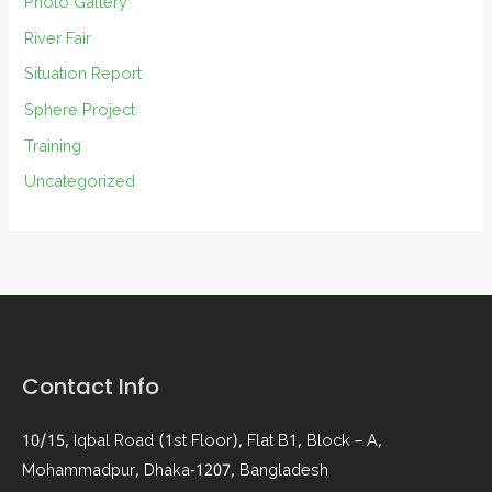
Photo Gallery
River Fair
Situation Report
Sphere Project
Training
Uncategorized
Contact Info
10/15, Iqbal Road (1st Floor), Flat B1, Block – A,
Mohammadpur, Dhaka-1207, Bangladesh