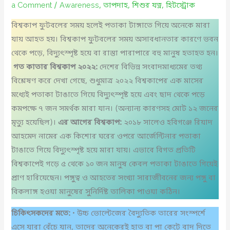
a Comment
/
Awareness
,
তাপদাহ
,
শিশুর যত্ন
,
হিটস্ট্রোক
বিশ্বকাপ ফুটবলের সময় হলেই পতাকা টাঙ্গাতে গিয়ে অনেকে মারা
যায় আহত হয়। বিশ্বকাপ ফুটবলের সময় অসাবধানতার কারণে ভবন
থেকে পড়ে, বিদ্যুৎস্পৃষ্ট হয়ে বা রাস্তা পারাপারে বহু মানুষ হতাহত হন।
গত কাতার বিশ্বকাপ ২০২২:
দেশের বিভিন্ন সংবাদমাধ্যমের তথ্য
বিশ্লেষণ করে দেখা গেছে, শুধুমাত্র ২০২২ বিশ্বকাপের এক মাসের
মধ্যেই পতাকা টাঙাতে গিয়ে বিদ্যুৎস্পৃষ্ট হয়ে এবং ছাদ থেকে পড়ে
কমপক্ষে ৭ জন সমর্থক মারা যান। (অন্যান্য কারণসহ মোট ১২ জনের
মৃত্যু হয়েছিল)।
এর আগের বিশ্বকাপ:
২০১৮ সালেও হবিগঞ্জে রিয়াদ
আহমেদ নামের এক কিশোর ঘরের ওপরে আর্জেন্টিনার পতাকা
টাঙাতে গিয়ে বিদ্যুৎস্পৃষ্ট হয়ে মারা যায়। এভাবে বিগত প্রতিটি
বিশ্বকাপেই গড়ে ৫ থেকে ১০ জন মানুষ কেবল পতাকা টাঙাতে গিয়েই
প্রাণ হারিয়েছেন। পঙ্গুত্ব ও আহতের সংখ্যা সারাজীবনের জন্য পঙ্গু বা
বিকলাঙ্গ হওয়া মানুষের সুনির্দিষ্ট তালিকা পাওয়া কঠিন।
চিকিৎসকদের মতে:
• উচ্চ ভোল্টেজের বৈদ্যুতিক তারের সংস্পর্শে
এসে যারা বেঁচে যান, তাদের অনেকেরই হাত বা পা কেটে বাদ দিতে