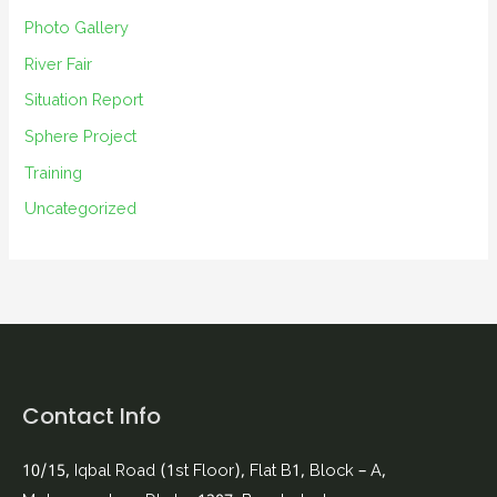
Photo Gallery
River Fair
Situation Report
Sphere Project
Training
Uncategorized
Contact Info
10/15, Iqbal Road (1st Floor), Flat B1, Block – A,