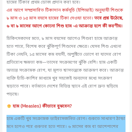
হামের টিকার প্রথম ডোজ প্রদান করা হবে।
এর আগে সম্প্রসারিত টিকাদান কর্মসূচি (ইপিআই) অনুযায়ী শিশুকে
৯ মাস ও ১৫ মাস বয়সে হামের টিকা দেওয়া হতো।
তবে প্রশ্ন উঠেছে,
৬ বা ৯ মাসের আগে কোনো শিশু হাম -এ আক্রান্ত হলে কী করণীয়।
চিকিৎসকদের মতে, ৯ মাস বয়সের আগেও শিশুরা হামে আক্রান্ত
হতে পারে, বিশেষ করে ঝুঁকিপূর্ণ শিশুদের ক্ষেত্রে। যেসব শিশু এখনো
টিকা নেয়নি, ১৫ মাসের কম বয়সী, অপুষ্টিতে ভোগে বা যাদের রোগ
প্রতিরোধ ক্ষমতা কম—তাদের সংক্রমণের ঝুঁকি বেশি। হাম একটি
অত্যন্ত সংক্রামক রোগ, যা মূলত শ্বাসতন্ত্রকে আক্রমণ করে। আক্রান্ত
ব্যক্তি হাঁচি-কাশির মাধ্যমে খুব সহজেই অন্যদের মধ্যে সংক্রমণ
ছড়াতে পারে। বর্তমানে দেশের বিভিন্ন স্থানে এই রোগ দ্রুত ছড়িয়ে
পড়ছে।
হাম (Measles) কীভাবে বুঝবেন?
হাম একটি খুব সংক্রামক ভাইরাসজনিত রোগ। শুরুতে সাধারণ ঠান্ডা
মনে হলেও পরে গুরুতর হতে পারে। ৬ মাসের কম বা আশেপাশের