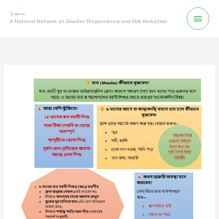
Skip
Mai
to
A National Network on Disaster Preparedness and Risk Reduction
content
Men