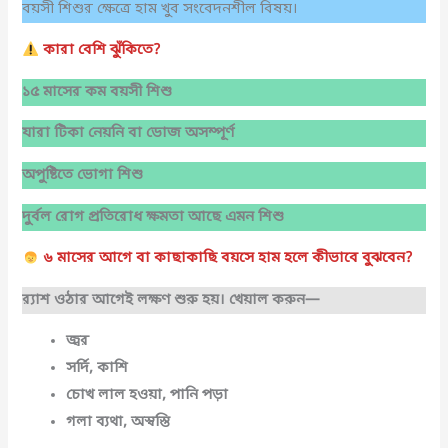
বয়সী শিশুর ক্ষেত্রে হাম খুব সংবেদনশীল বিষয়।
কারা
বেশি
ঝুঁকিতে?
১৫
মাসের
কম
বয়সী
শিশু
যারা
টিকা
নেয়নি
বা
ডোজ
অসম্পূর্ণ
অপুষ্টিতে
ভোগা
শিশু
দুর্বল
রোগ
প্রতিরোধ
ক্ষমতা
আছে
এমন
শিশু
৬
মাসের
আগে
বা
কাছাকাছি
বয়সে
হাম
হলে
কীভাবে
বুঝবেন?
র‍্যাশ ওঠার আগেই লক্ষণ শুরু হয়। খেয়াল করুন—
জ্বর
সর্দি, কাশি
চোখ লাল হওয়া, পানি পড়া
গলা ব্যথা, অস্বস্তি