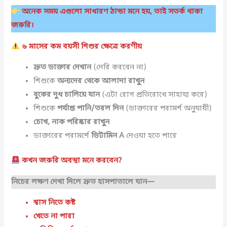
অনেক সময় এগুলো সাধারণ ঠান্ডা মনে হয়, তাই সতর্ক থাকা
জরুরি।
৬
মাসের
কম
বয়সী
শিশুর
ক্ষেত্রে
করণীয়
দ্রুত
ডাক্তার
দেখান
(দেরি করবেন না)
শিশুকে
অন্যদের
থেকে
আলাদা
রাখুন
বুকের
দুধ
চালিয়ে
যান
(এটা রোগ প্রতিরোধে সাহায্য করে)
শিশুকে
পর্যাপ্ত
পানি
/
তরল
দিন
(ডাক্তারের পরামর্শ অনুযায়ী)
চোখ
,
নাক
পরিষ্কার
রাখুন
ডাক্তারের পরামর্শে
ভিটামিন
A
দেওয়া হতে পারে
কখন
জরুরি
অবস্থা
মনে
করবেন?
নিচের লক্ষণ দেখা দিলে দ্রুত হাসপাতালে যান—
শ্বাস নিতে কষ্ট
খেতে না পারা