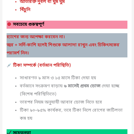
অতিরিক্ত দুর্বল বা ঘুম ঘুম
খিঁচুনি
সবচেয়ে গুরুত্বপূর্ণ
র‍্যাশের জন্য অপেক্ষা করবেন না।
জ্বর + সর্দি-কাশি হলেই শিশুকে আলাদা রাখুন এবং চিকিৎসকের
পরামর্শ নিন।
টিকা
সম্পর্কে (
বর্তমান
পরিস্থিতি)
সাধারণত ৯ মাস ও ১৫ মাসে টিকা দেয়া হয়
বর্তমানে সংক্রমণ বাড়ায়
৬
মাসেই
প্রথম
ডোজ
দেয়া হচ্ছে
(বিশেষ পরিস্থিতিতে)
তারপর নিয়ম অনুযায়ী আবার ডোজ নিতে হবে
টিকা ৯০–৯৫% কার্যকর, তবে টিকা নিলে রোগের জটিলতা
কম হয়
সচেতনতা