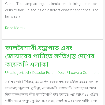
Camp. The camp arranged simulations, training and mock
drills to train up scouts on different disaster scenarios. The
fair was a
BPP
Read More »
Knowledge
fair,
কালবৈশাখী,বজ্রপাত এবং
3rd
national
জোয়ারের পানিতে ক্ষতিগ্রস্ত দেশের
disaster
কয়েকটি এলাকা
management
scouts
Uncategorized
/
Disaster Forum Desk
/
Leave a Comment
camp
সর্বশেষ পরিস্থিতি#২, ২১ এপ্রিল ২০২২ গত ২০ এপ্রিল ২০২২ সকালে
2022
ঢাকাসহ চট্টগ্রামে, কুমিল্লা, নোয়াখালী, রাঙামাটি, টাঙ্গাইলের ওপর
দিয়ে বজ্রপাতসহ তীব্র কালবৈশাখী ঝড় হয়েছে। এর আগে ১৯ এপ্রিল
গভীর রাতে রংপুর, কুড়িগ্রাম, বগুড়া, নওগাঁও এবং রাজশাহীর ওপর