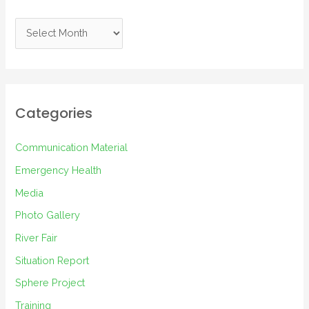
A
r
c
h
i
Categories
v
e
Communication Material
s
Emergency Health
Media
Photo Gallery
River Fair
Situation Report
Sphere Project
Training