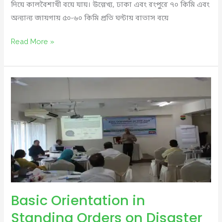
দিয়ে কালবৈশাখী বয়ে যায়। উল্লেখ্য, ঢাকা এবং রংপুরে ৭০ কিমি এবং
অন্যান্য জায়গায় ৫০-৬০ কিমি প্রতি ঘন্টায় বাতাস বয়ে
কালবৈশাখী,বজ্রপাত
Read More »
এবং
জোয়ারের
পানিতে
ক্ষতিগ্রস্ত
দেশের
কয়েকটি
এলাকা
Basic Orientation in
Standing Orders on Disaster