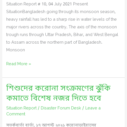
of
Situation Report # 10, 04 July 2021 Present
Bengal
SituationBangladesh going through its monsoon season,
became
heavy rainfall has led to a sharp rise in water levels of the
stronger
major rivers across the country. The axis of the monsoon
and
trough runs through Uttar Pradesh, Bihar, and West Bengal
this
to Assam across the northern part of Bangladesh.
would
Monsoon
lead
to
Major
Read More »
flash
Rivers
floods
flow
and
শিশুদের করোনা সংক্রমণের ঝুঁকি
rising:
landslides
Need
কমাতে বিশেষ নজর দিতে হবে
in
to
the
Situation Report
/
Disaster Forum Desk
/
Leave a
take
Comment
country.
precautions
to
সতর্কবার্তা বার্তা, ১৭ আগস্ট ২০২১ করোনাভাইরাসের