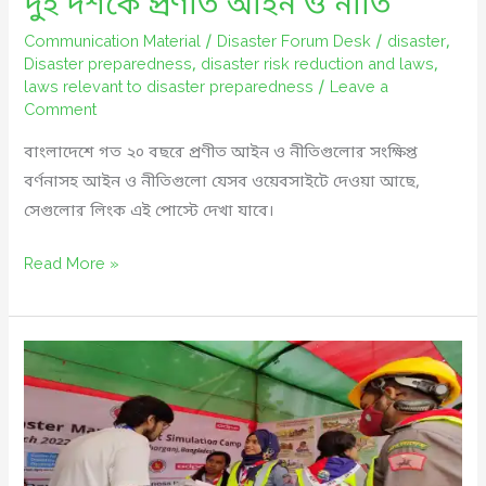
দুই দশকে প্রণীত আইন ও নীতি
Communication Material
/
Disaster Forum Desk
/
disaster
,
Disaster preparedness
,
disaster risk reduction and laws
,
laws relevant to disaster preparedness
/
Leave a
Comment
বাংলাদেশে গত ২০ বছরে প্রণীত আইন ও নীতিগুলোর সংক্ষিপ্ত
বর্ণনাসহ আইন ও নীতিগুলো যেসব ওয়েবসাইটে দেওয়া আছে,
সেগুলোর লিংক এই পোস্টে দেখা যাবে।
দুই
Read More »
দশকে
প্রণীত
আইন
ও
নীতি