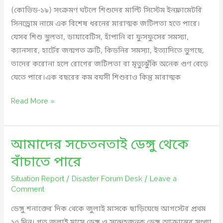
protect
(কোভিড-১৯) সংক্রমণ ঘটলে শিশুদের মাল্টি সিস্টেম ইনফ্লামেটরি
people
সিনড্রোম নামে এক বিশেষ ধরনের মারাত্মক জটিলতা হতে পারে।
যেসব শিশু স্থুলতা, ডায়াবেটিস, হাঁপানি বা ফুসফুসের সমস্যা,
ক্যানসার, হার্টের জন্মগত ত্রুটি, কিডনির সমস্যা, ইত্যাদিতে ভুগছে,
তাদের করোনা হলে রোগের জটিলতা বা মৃত্যুঝুঁকি অনেক গুণ বেড়ে
যেতে পারে।এক বছরের কম বয়সী শিশুরাও কিন্তু মারাত্মক
শিশুদের
Read More »
করোনা
সংক্রমণের
আমাদের সচেতনতাই ডেঙ্গু থেকে
ঝুঁকি
কমাতে
বাঁচাতে পারে
বিশেষ
Situation Report
/
Disaster Forum Desk
/
Leave a
নজর
Comment
দিতে
হবে
ডেঙ্গু শনাক্তের দিক থেকে জুলাই মাসকে ছাড়িয়েছে আগস্টের প্রথম
১০ দিন। গত জুলাই মাসে ডেঙ্গু ও সন্দেহজনক ডেঙ্গু আক্রান্তের সংখ্যা