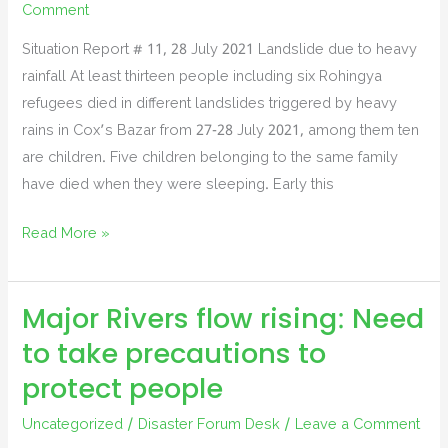
Comment
Situation Report # 11, 28 July 2021 Landslide due to heavy
rainfall At least thirteen people including six Rohingya
refugees died in different landslides triggered by heavy
rains in Cox’s Bazar from 27-28 July 2021, among them ten
are children. Five children belonging to the same family
have died when they were sleeping. Early this
The
Read More »
Low
pressure
Major Rivers flow rising: Need
in
the
to take precautions to
North
protect people
East
Bay
Uncategorized
/
Disaster Forum Desk
/
Leave a Comment