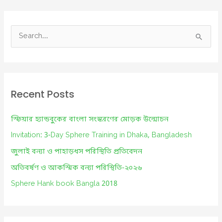
Bay
of
S
Bengal
e
and
a
active
r
Monsoon
c
Recent Posts
h
f
স্ফিয়ার হ্যান্ডবুকের বাংলা সংস্করণের মোড়ক উন্মোচন
o
Invitation: 3-Day Sphere Training in Dhaka, Bangladesh
r
জুলাই বন্যা ও পাহাড়ধস পরিস্থিতি প্রতিবেদন
:
অতিবর্ষণ ও আকস্মিক বন্যা পরিস্থিতি-২০২৬
Sphere Hank book Bangla 2018