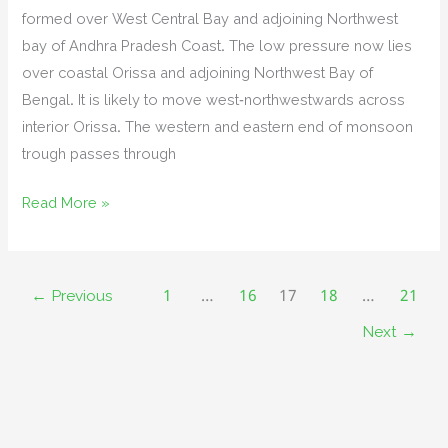
formed over West Central Bay and adjoining Northwest
bay of Andhra Pradesh Coast. The low pressure now lies
over coastal Orissa and adjoining Northwest Bay of
Bengal. It is likely to move west-northwestwards across
interior Orissa. The western and eastern end of monsoon
trough passes through
Flood
Read More »
situation
can
get
←
Previous
1
…
16
17
18
…
21
worse
Next
→
due
to
low
pressure
in