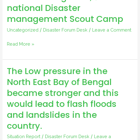
Orders
national Disaster
on
management Scout Camp
Disaster
(SOD)
Uncategorized
/
Disaster Forum Desk
/
Leave a Comment
2019
BPP
Read More »
Knowledge
Fair,
The Low pressure in the
3rd
national
North East Bay of Bengal
Disaster
became stronger and this
management
would lead to flash floods
Scout
Camp
and landslides in the
country.
Situation Report
/
Disaster Forum Desk
/
Leave a